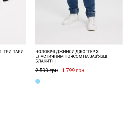
І ТРИ ПАРИ
ЧОЛОВІЧІ ДЖИНСИ ДЖОГГЕР З
ЕЛАСТИЧНИМ ПОЯСОМ НА ЗАВ’ЯЗЦІ
БЛАКИТНІ
Оригінальна
Поточна
2 599
грн
1 799
грн
ціна:
ціна:
2
1
599 грн.
799 грн.