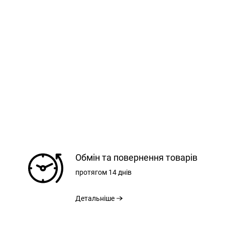
РЕЄСТРАЦІЯ
РОЗМІРНА СІТКА
Обмін та повернення товарів
ВХІД
М
протягом
14 днів
ЗАБУЛИ ПАРОЛЬ?
Детальніше
ПИНИ
72 СМ
7