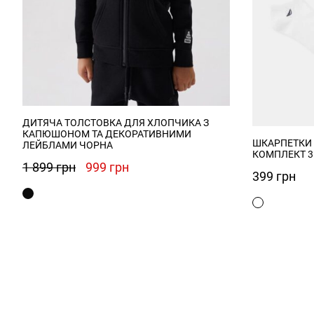
ДИТЯЧА ТОЛСТОВКА ДЛЯ ХЛОПЧИКА З
КАПЮШОНОМ ТА ДЕКОРАТИВНИМИ
ШКАРПЕТКИ 
ЛЕЙБЛАМИ ЧОРНА
КОМПЛЕКТ 3 
Оригінальна
Поточна
1 899
грн
999
грн
399
грн
ціна:
ціна:
1
999 грн.
899 грн.