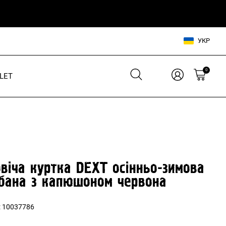
УКР
0
LET
Взуття для нього
Взуття для неї
Шльопанці
Кросівки
Кросівки
Кеди
Кеди
В'єтнамки
віча куртка DEXT осінньо-зимова
Шльопанці
бана з капюшоном червона
Аксесуари для нього
:
10037786
Аксесуари для неї
Сумки, рюкзаки