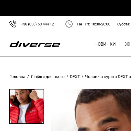
+38 (050) 60 444 12
Пн–Пт: 10:30-20:00
Субота:
НОВИНКИ
Ж
Головна
/
Лінійки для нього
/
DEXT
/ Чоловіча куртка DEXT 
Л
D
D
C
P