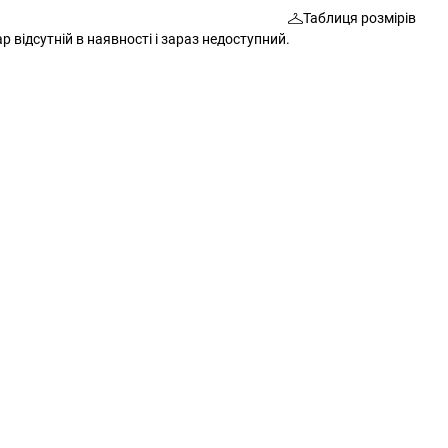
Таблиця розмірів
Шкарпетки
Сумки
р відсутній в наявності і зараз недоступний.
Ремені
Окуляри
Окуляри
Шкарпетки
Гаманці
Ремені
Шарфи
Шарфи
Рукавички
Гаманці
Додаткові аксесуари
Рукавички
Різне