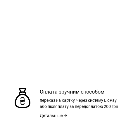
Оплата зручним способом
L
XL
XXL
переказ на картку, через систему LiqPay
або післяплату за передоплатою
200 грн
Детальніше
4 СМ
76 СМ
78 СМ