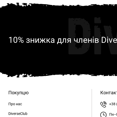
Di
10% знижка для членів Dive
Покупцю
Контак
Про нас
+38 
DiverseClub
Пн–П