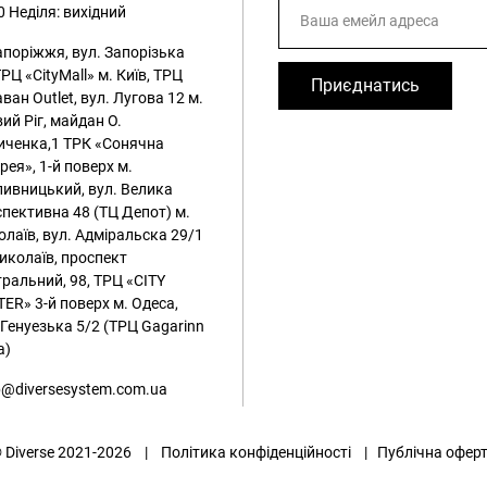
0
Неділя: вихідний
апоріжжя, вул. Запорізька
ТРЦ «CityMall»
м. Київ, ТРЦ
Приєднатись
ван Outlet, вул. Лугова 12
м.
ий Ріг, майдан О.
иченка,1 ТРК «Сонячна
рея», 1-й поверх
м.
ивницький, вул. Велика
пективна 48 (ТЦ Депот)
м.
лаїв, вул. Адміральска 29/1
иколаїв, проспект
ральний, 98, ТРЦ «CITY
ER» 3-й поверх
м. Одеса,
 Генуезька 5/2 (ТРЦ Gagarinn
a)
@diversesystem.com.ua
 Diverse 2021-2026 |
Політика конфіденційності
|
Публічна офер