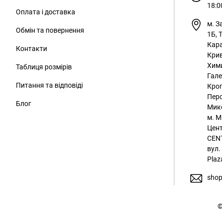
18:0
Оплата і доставка
м. З
Обмін та повернення
1Б, 
Кара
Контакти
Крив
Хим
Таблиця розмірів
Гале
Питання та відповіді
Кроп
Перс
Блог
Мико
м. М
Цент
CENT
вул.
Plaz
shop
©