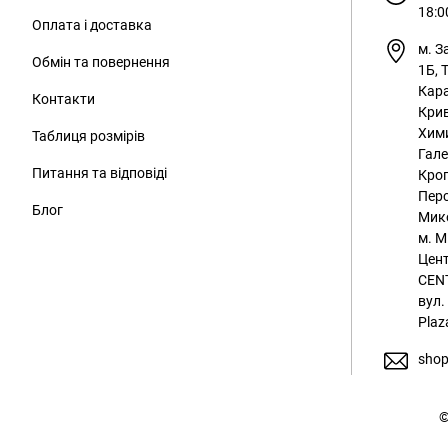
18:0
Оплата і доставка
м. З
Обмін та повернення
1Б, 
Кара
Контакти
Крив
Хим
Таблиця розмірів
Гале
Питання та відповіді
Кроп
Перс
Блог
Мико
м. М
Цент
CENT
вул.
Plaz
shop
©