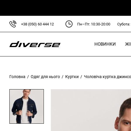
+38 (050) 60 444 12
Пн–Пт: 10:30-20:00
Субота:
НОВИНКИ
Ж
Головна
/
Одяг для нього
/
Куртки
/ Чоловіча куртка джинсо
Л
D
D
C
P