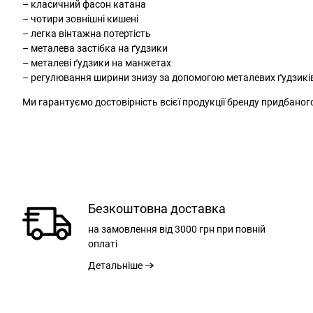
– класичний фасон катана
– чотири зовнішні кишені
– легка вінтажна потертість
– металева застібка на ґудзики
– металеві ґудзики на манжетах
– регулювання ширини знизу за допомогою металевих ґудзикі
Ми гарантуємо достовірність всієї продукції бренду придбаног
Безкоштовна доставка
на замовлення
від 3000 грн
при повній
оплаті
Детальніше