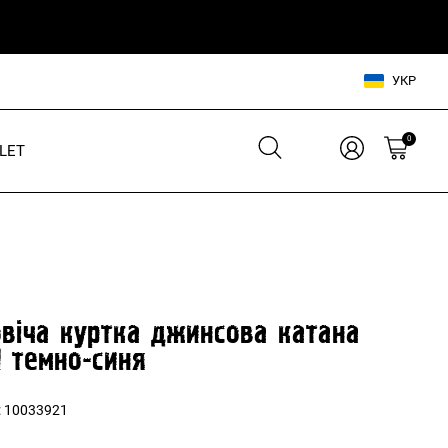
УКР
0
LET
Взуття для нього
Взуття для неї
Шльопанці
Кросівки
Кросівки
Кеди
Кеди
В'єтнамки
віча куртка джинсова катана
Шльопанці
 темно-синя
Аксесуари для нього
:
10033921
Аксесуари для неї
Сумки, рюкзаки