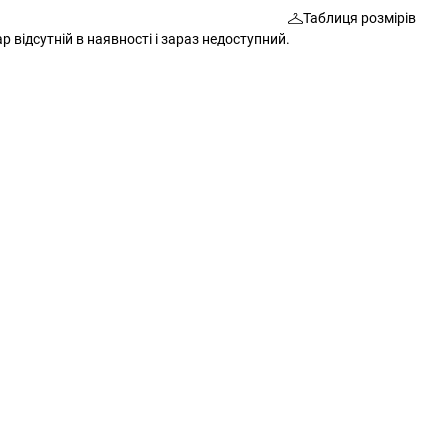
Таблиця розмірів
Шкарпетки
Сумки
р відсутній в наявності і зараз недоступний.
Ремені
Окуляри
Окуляри
Шкарпетки
Гаманці
Ремені
Шарфи
Шарфи
Рукавички
Гаманці
Додаткові аксесуари
Рукавички
Різне