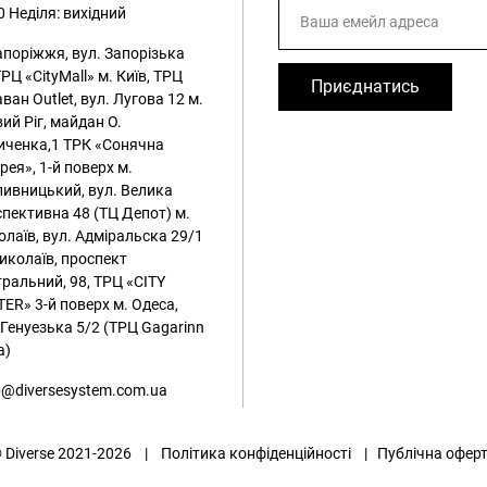
0
Неділя: вихідний
апоріжжя, вул. Запорізька
ТРЦ «CityMall»
м. Київ, ТРЦ
Приєднатись
ван Outlet, вул. Лугова 12
м.
ий Ріг, майдан О.
иченка,1 ТРК «Сонячна
рея», 1-й поверх
м.
ивницький, вул. Велика
пективна 48 (ТЦ Депот)
м.
лаїв, вул. Адміральска 29/1
иколаїв, проспект
ральний, 98, ТРЦ «CITY
ER» 3-й поверх
м. Одеса,
 Генуезька 5/2 (ТРЦ Gagarinn
a)
@diversesystem.com.ua
 Diverse 2021-2026 |
Політика конфіденційності
|
Публічна офер