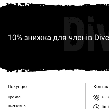
Di
10% знижка для членів Dive
Покупцю
Контак
Про нас
+38 
DiverseClub
Пн–П