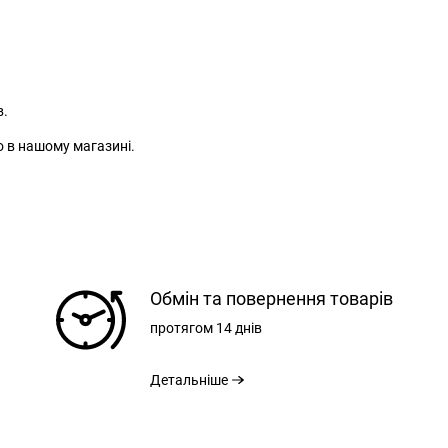
РОЗМІРНА СІТКА
в.
о в нашому магазині.
РЕЄСТРАЦІЯ
Обмін та повернення товарів
ВХІД
протягом
14 днів
ЗАБУЛИ ПАРОЛЬ?
Детальніше