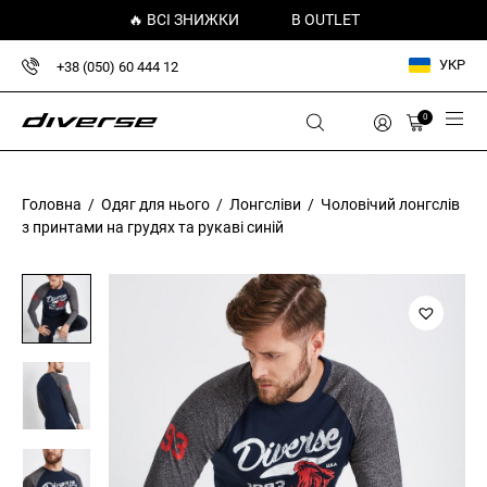
🔥 ВСІ ЗНИЖКИ
В OUTLET
УКР
+38 (050) 60 444 12
0
Головна
/
Одяг для нього
/
Лонгсліви
/ Чоловічий лонгслів
з принтами на грудях та рукаві синій