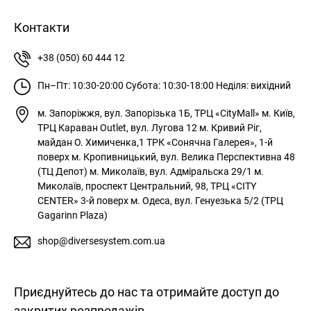
Контакти
+38 (050) 60 444 12
Пн–Пт: 10:30-20:00
Субота: 10:30-18:00
Неділя: вихідний
м. Запоріжжя, вул. Запорізька 1Б, ТРЦ «CityMall»
м. Київ,
ТРЦ Караван Outlet, вул. Лугова 12
м. Кривий Ріг,
майдан О. Химиченка,1 ТРК «Сонячна Галерея», 1-й
поверх
м. Кропивницький, вул. Велика Перспективна 48
(ТЦ Депот)
м. Миколаїв, вул. Адміральска 29/1
м.
Миколаїв, проспект Центральний, 98, ТРЦ «CITY
CENTER» 3-й поверх
м. Одеса, вул. Генуезька 5/2 (ТРЦ
Gagarinn Plaza)
shop@diversesystem.com.ua
Приєднуйтесь до нас та отримайте доступ до
закритих розпродажів