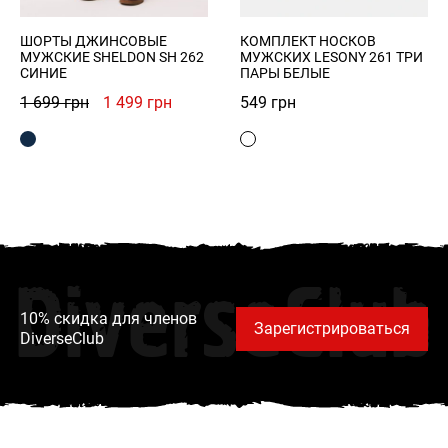
ШОРТЫ ДЖИНСОВЫЕ
КОМПЛЕКТ НОСКОВ
МУЖСКИЕ SHELDON SH 262
МУЖСКИХ LESONY 261 ТРИ
СИНИЕ
ПАРЫ БЕЛЫЕ
Первоначальная
Текущая
1 699
грн
1 499
грн
549
грн
цена
цена:
составляла
1
1
499 грн.
699 грн.
DiverseClub
10% скидка для членов
Зарегистрироваться
DiverseClub