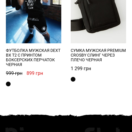
ФУТБОЛКА МУЖСКАЯ DEXT
СУМКА МУЖСКАЯ PREMIUM
BX T2 С ПРИНТОМ
CROSBY СЛИНГ ЧЕРЕЗ
БОКСЕРСКИХ ПЕРЧАТОК
ПЛЕЧО ЧЕРНАЯ
ЧЕРНАЯ
1 299
грн
Первоначальная
Текущая
999
грн
899
грн
цена
цена:
составляла
899 грн.
999 грн.