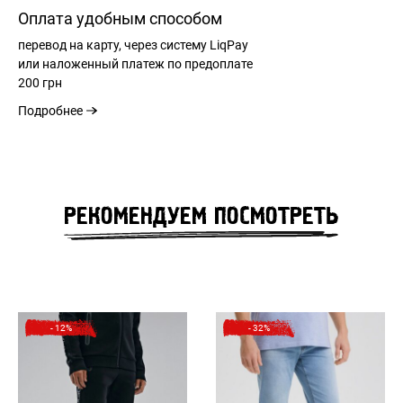
Оплата удобным способом
перевод на карту, через систему LiqPay
или наложенный платеж по предоплате
200 грн
Подробнее
РЕГИСТРАЦИЯ
РЕКОМЕНДУЕМ ПОСМОТРЕТЬ
РАЗМЕРНАЯ СЕТКА
ВХОД
ЗАБЫЛИ ПАРОЛЬ?
- 12%
- 32%
РАЗМЕР
М
L
XL
XXL
ШИРИНА РЕМНЯ
40,50
43,50
46,50
49,50
СМ
СМ
СМ
СМ