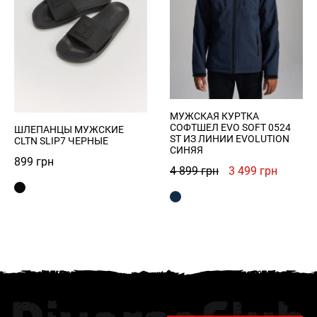
МУЖСКАЯ КУРТКА
СОФТШЕЛ EVO SOFT 0524
ШЛЕПАНЦЫ МУЖСКИЕ
ST ИЗ ЛИНИИ EVOLUTION
CLTN SLIP7 ЧЕРНЫЕ
СИНЯЯ
899
грн
Первоначальна
Текуща
4 899
грн
3 499
грн
цена
цена:
составляла
3
4
499 грн
899 грн.