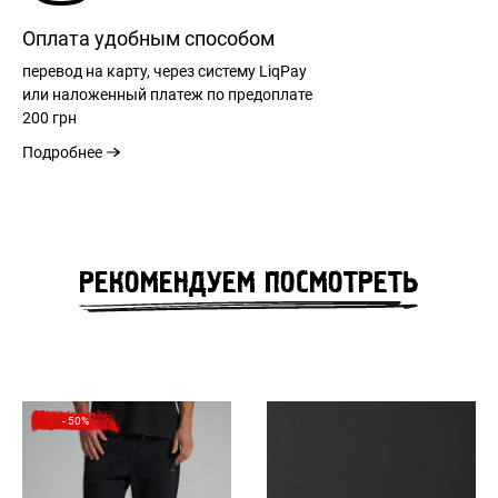
Оплата удобным способом
перевод на карту, через систему LiqPay
или наложенный платеж по предоплате
200 грн
Подробнее
РЕГИСТРАЦИЯ
РЕКОМЕНДУЕМ ПОСМОТРЕТЬ
РАЗМЕРНАЯ СЕТКА
ВХОД
РАЗМЕР
S
М
L
XL
XXL
XXXL
ЗАБЫЛИ ПАРОЛЬ?
- 50%
ОБЩАЯ
69
71
73
75
77
79
ДЛИНА
см
см
см
см
см
см
СПИНЫ