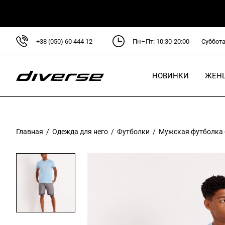
+38 (050) 60 444 12
Пн–Пт: 10:30-20:00
Суббота
НОВИНКИ
ЖЕН
Для
Кур
Главная
/
Одежда для него
/
Футболки
/ Мужская футболка с
Сви
Руб
Блу
Пла
Брю
Фут