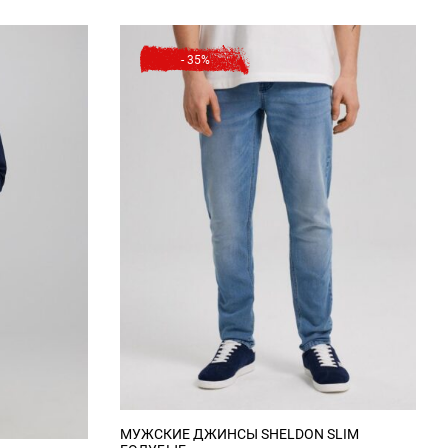
- 35%
58 см
61 см
65 см
21 см
22 см
24 см
МУЖСКИЕ ДЖИНСЫ SHELDON SLIM