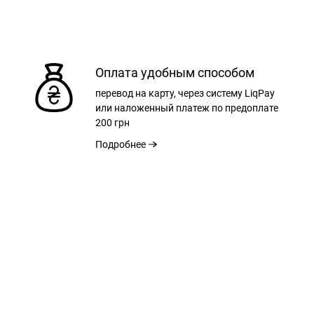
Оплата удобным способом
перевод на карту, через систему LiqPay
или наложенный платеж по предоплате
200 грн
Подробнее
XL
XXL
XXXL
75 см
78 см
81 см
57 см
60 см
64 см