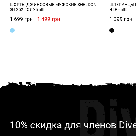
ШОРТЫ ДЖИНСОВЫЕ МУЖСКИЕ SHELDON
ШЛЕПАНЦЫ М
SH 252 ГОЛУБЫЕ
ЧЕРНЫЕ
Первоначальная
Текущая
1 699
грн
1 499
грн
1 399
грн
цена
цена:
составляла
1
1
499 грн.
699 грн.
Di
10% скидка для членов Div