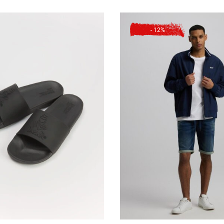
Forgot Password?
Send
- 12%
И
52 см
54 см
56 см
Log in
Зарегистрироваться
УКАВА
18 см
19 см
20 см
Privacy Policy
Register
Войти