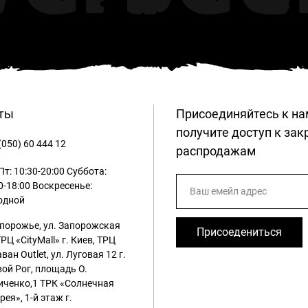
ты
Присоединяйтесь к на
получите доступ к за
(050) 60 444 12
распродажам
т: 10:30-20:00
Суббота:
0-18:00
Воскресенье:
одной
апорожье, ул. Запорожская
Присоедениться
ТРЦ «CityMall»
г. Киев, ТРЦ
ван Outlet, ул. Луговая 12
г.
ой Рог, площадь О.
иченко,1 ТРК «Солнечная
рея», 1-й этаж
г.