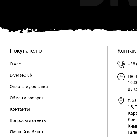
Покупателю
Контак
О нас
+38 
DiverseClub
Пн–П
10:3
Оплата и доставка
вых
Обмен и возврат
г. З
1Б, 
Контакты
Кара
Крив
Вопросы и ответы
Хим
Личный кабинет
Гале