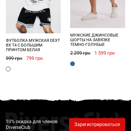
МУЖСКИЕ ДЖИНСОВЫЕ
ШОРТЫ НА ЗАВЯЗКЕ
ФУТБОЛКА МУЖСКАЯ DEXT
ТЕМНО-ГОЛУБЫЕ
BX T4 С БОЛЬШИМ
ПРИНТОМ БЕЛАЯ
Первоначальна
Текуща
2 299
грн
1 599
грн
Первоначальная
Текущая
999
грн
799
грн
цена
цена:
цена
цена:
составляла
1
составляла
799 грн.
2
599 грн
999 грн.
299 грн.
DiverseClub
10% скидка для членов
Зарегистрироваться
DiverseClub