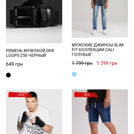
Register
Войти
МУЖСКИЕ ДЖИНСЫ SLIM
FIT КОЛЛЕКЦИИ CALI
РЕМЕНЬ МУЖСКОЙ DKR
ГОЛУБЫЕ
LOOPS 256 ЧЕРНЫЙ
Первоначальна
Текуща
1 799
грн
1 299
грн
649
грн
цена
цена:
составляла
1
1
299 грн
799 грн.
- 20%
- 30%