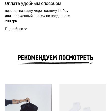
Оплата удобным способом
перевод на карту, через систему LiqPay
или наложенный платеж по предоплате
200 грн
Подробнее
РЕГИСТРАЦИЯ
РЕКОМЕНДУЕМ ПОСМОТРЕТЬ
РАЗМЕРНАЯ СЕТКА
ВХОД
ЗАБЫЛИ ПАРОЛЬ?
РАЗМЕР
M
L
XL
XXL
ОБЩАЯ ДЛИНА
75
77
79
81
СПИНЫ
см
см
см
см