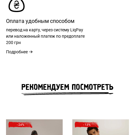
Оплата удобным способом
перевод на карту, через систему LiqPay
или наложенный платеж по предоплате
200 грн
Подробнее
РЕГИСТРАЦИЯ
РЕКОМЕНДУЕМ ПОСМОТРЕТЬ
РАЗМЕРНАЯ СЕТКА
ВХОД
ЗАБЫЛИ ПАРОЛЬ?
РАЗМЕР
M
L
XL
XXL
- 24%
- 13%
ОБЩАЯ ДЛИНА
75
77
78
80
СПИНЫ
см
см
см
см