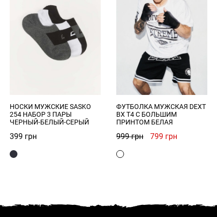
НОСКИ МУЖСКИЕ SASKO
ФУТБОЛКА МУЖСКАЯ DEXT
254 НАБОР 3 ПАРЫ
BX T4 С БОЛЬШИМ
ЧЕРНЫЙ-БЕЛЫЙ-СЕРЫЙ
ПРИНТОМ БЕЛАЯ
Первоначальная
Текущая
399
грн
999
грн
799
грн
цена
цена:
составляла
799 грн.
999 грн.