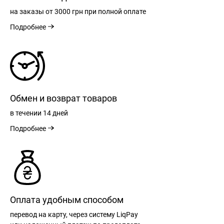
на заказы
от 3000 грн
при полной оплате
Подробнее
РЕГИСТРАЦИЯ
Обмен и возврат товаров
в течении
14 дней
Подробнее
РАЗМЕРНАЯ СЕТКА
ВХОД
РАЗМЕР
S
М
L
XL
XXL
ЗАБЫЛИ ПАРОЛЬ?
ОБЩАЯ
68,50
70,50
72,50
74,50
76,50
ДЛИНА
см
см
см
см
см
Оплата удобным способом
СПИНКИ
перевод на карту, через систему LiqPay
ВОССТАНОВЛЕНИЕ ПАРОЛЯ
ШИРИНА
49,00
51,00
53,00
55,00
57,00
Remember Password?