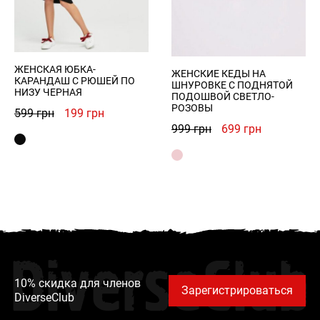
ЖЕНСКАЯ ЮБКА-
ЖЕНСКИЕ КЕДЫ НА
КАРАНДАШ С РЮШЕЙ ПО
ШНУРОВКЕ С ПОДНЯТОЙ
НИЗУ ЧЕРНАЯ
ПОДОШВОЙ СВЕТЛО-
РОЗОВЫ
Первоначальная
Текущая
599
грн
199
грн
Первоначальная
Текущая
999
грн
699
грн
цена
цена:
цена
цена:
составляла
199 грн.
составляла
699 грн.
599 грн.
999 грн.
DiverseClub
10% скидка для членов
Зарегистрироваться
DiverseClub