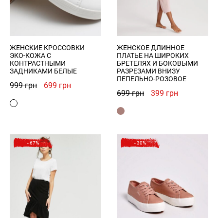
ЖЕНСКИЕ КРОССОВКИ
ЖЕНСКОЕ ДЛИННОЕ
ЭКО-КОЖА С
ПЛАТЬЕ НА ШИРОКИХ
КОНТРАСТНЫМИ
БРЕТЕЛЯХ И БОКОВЫМИ
ЗАДНИКАМИ БЕЛЫЕ
РАЗРЕЗАМИ ВНИЗУ
ПЕПЕЛЬНО-РОЗОВОЕ
Первоначальная
Текущая
999
грн
699
грн
Первоначальная
Текущая
699
грн
399
грн
цена
цена:
цена
цена:
составляла
699 грн.
составляла
399 грн.
999 грн.
699 грн.
- 67%
- 30%