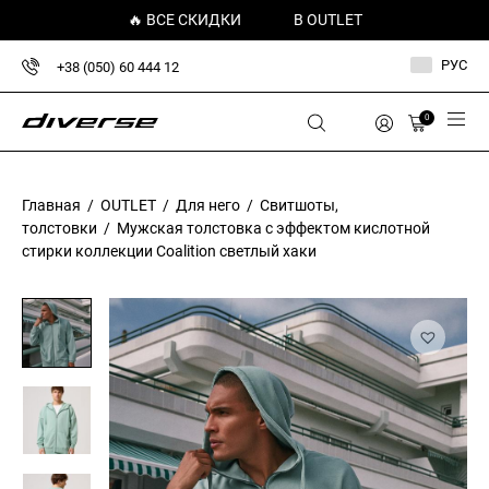
🔥 ВСЕ СКИДКИ
В OUTLET
РУС
+38 (050) 60 444 12
0
Главная
/
OUTLET
/
Для него
/
Свитшоты,
толстовки
/ Мужская толстовка с эффектом кислотной
стирки коллекции Coalition светлый хаки