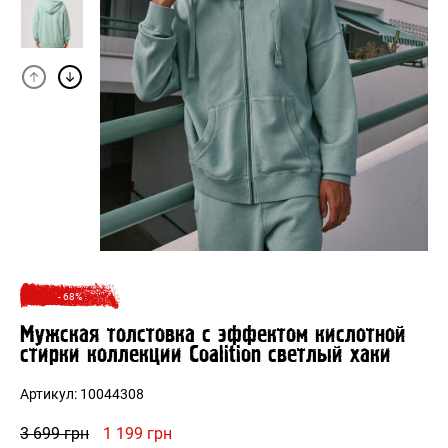
- 68%
Мужская толстовка с эффектом кислотной
стирки коллекции Coalition светлый хаки
Артикул:
10044308
Первоначальная
Текущая
3 699
грн
1 199
грн