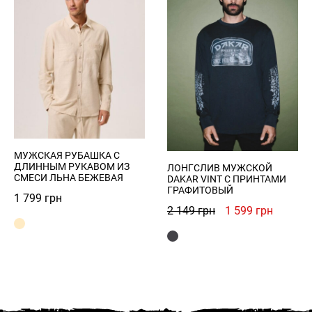
МУЖСКАЯ РУБАШКА С
ДЛИННЫМ РУКАВОМ ИЗ
ЛОНГСЛИВ МУЖСКОЙ
СМЕСИ ЛЬНА БЕЖЕВАЯ
DAKAR VINT С ПРИНТАМИ
ГРАФИТОВЫЙ
1 799
грн
Первоначальна
Текуща
2 149
грн
1 599
грн
цена
цена:
составляла
1
2
599 грн
149 грн.