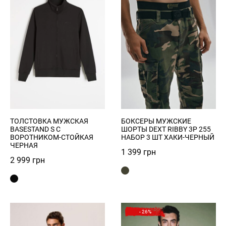
ВОССТАНОВЛЕНИЕ ПАРОЛЯ
Remember Password?
СКОРО НА САЙТЕ
Forgot Password?
Send
Log in
Зарегистрироваться
ТОЛСТОВКА МУЖСКАЯ
БОКСЕРЫ МУЖСКИЕ
Privacy Policy
BASESTAND S С
ШОРТЫ DEXT RIBBY 3P 255
ВОРОТНИКОМ-СТОЙКАЯ
НАБОР 3 ШТ ХАКИ-ЧЕРНЫЙ
ЧЕРНАЯ
1 399
грн
Register
2 999
грн
Войти
- 26%