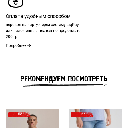
Оплата удобным способом
перевод на карту, через систему LiqPay
или наложенный платеж по предоплате
200 грн
Подробнее
РЕГИСТРАЦИЯ
РЕКОМЕНДУЕМ ПОСМОТРЕТЬ
РАЗМЕРНАЯ СЕТКА
ВХОД
РАЗМЕР
31
32
33
34
36
ЗАБЫЛИ ПАРОЛЬ?
- 20%
- 32%
ШИРИНА ПОЯСА
42
44
45
47
50
см
см
см
см
см