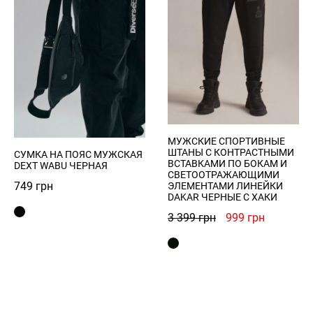
МУЖСКИЕ СПОРТИВНЫЕ
ШТАНЫ С КОНТРАСТНЫМИ
СУМКА НА ПОЯС МУЖСКАЯ
ВСТАВКАМИ ПО БОКАМ И
DEXT WABU ЧЕРНАЯ
СВЕТООТРАЖАЮЩИМИ
749
грн
ЭЛЕМЕНТАМИ ЛИНЕЙКИ
DAKAR ЧЕРНЫЕ С ХАКИ
Первоначальна
Текущая
3 399
грн
999
грн
цена
цена:
составляла
999 грн.
3
399 грн.