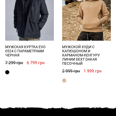
МУЖСКАЯ КУРТКА EVO
МУЖСКОЙ ХУДИ С
0524 С ПАРАМЕТРАМИ
КАПЮШОНОМ И
ЧЕРНАЯ
КАРМАНОМ-КЕНГУРУ
ЛИНИИ DEXT DAKAR
Первоначальная
Текущая
7 299
грн
6 799
грн
ПЕСОЧНЫЙ
цена
цена:
Первоначальна
Текуща
2 999
грн
1 999
грн
составляла
6
цена
цена:
7
799 грн.
составляла
1
299 грн.
2
999 грн
999 грн.