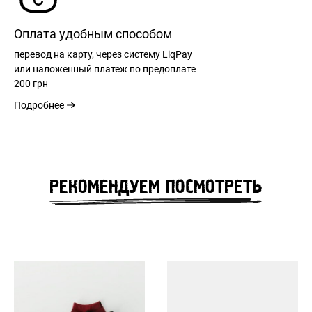
Оплата удобным способом
перевод на карту, через систему LiqPay
или наложенный платеж по предоплате
200 грн
Подробнее
РЕГИСТРАЦИЯ
РЕКОМЕНДУЕМ ПОСМОТРЕТЬ
РАЗМЕРНАЯ СЕТКА
ВХОД
ЗАБЫЛИ ПАРОЛЬ?
РАЗМЕР
31
32
33
34
36
ШИРИНА РЕМНЯ
42
44
45
47
50
см
см
см
см
см