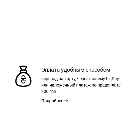
Оплата удобным способом
перевод на карту, через систему LiqPay
или наложенный платеж по предоплате
200 грн
34
36
Подробнее
СМ
47,00 СМ
50,00 СМ