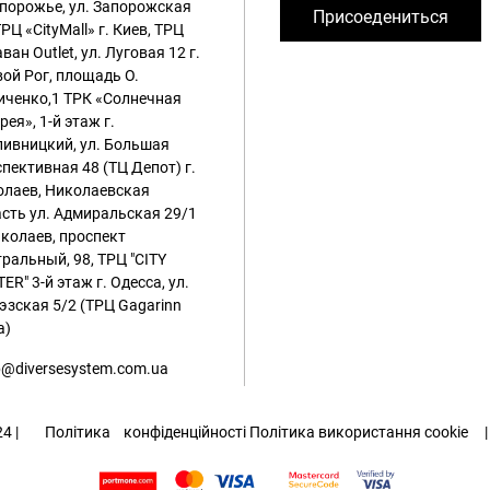
апорожье, ул. Запорожская
Присоедениться
ТРЦ «CityMall»
г. Киев, ТРЦ
ван Outlet, ул. Луговая 12
г.
ой Рог, площадь О.
иченко,1 ТРК «Солнечная
рея», 1-й этаж
г.
ивницкий, ул. Большая
пективная 48 (ТЦ Депот)
г.
олаев, Николаевская
сть ул. Адмиральская 29/1
иколаев, проспект
ральный, 98, ТРЦ "CITY
ER" 3-й этаж
г. Одесса, ул.
эзская 5/2 (ТРЦ Gagarinn
a)
@diversesystem.com.ua
024 |
Політика
конфіденційності
Політика використання cookie