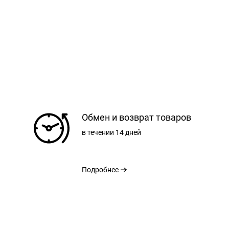
РЕГИСТРАЦИЯ
Обмен и возврат товаров
РАЗМЕРНАЯ СЕТКА
в течении
14 дней
31
32
33
ВХОД
Подробнее
ЗАБЫЛИ ПАРОЛЬ?
42,50 СМ
44,00 СМ
45,50 