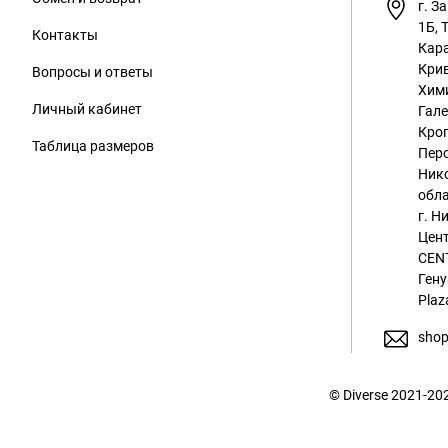
г. З
1Б, 
Контакты
Кара
Крив
Вопросы и ответы
Хим
Личный кабинет
Гале
Кроп
Таблица размеров
Перс
Ник
обла
г. Н
Цент
CENT
Гену
Plaz
shop
© Diverse 2021-2