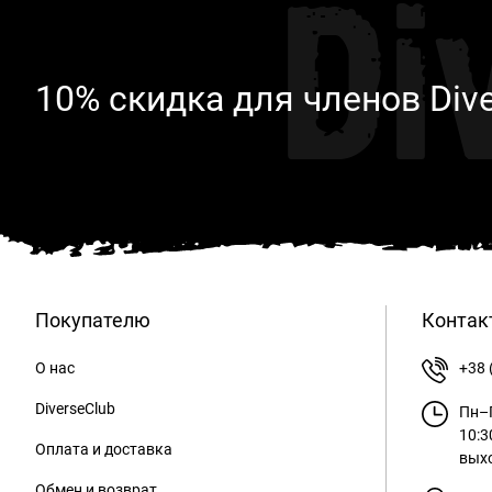
Di
10% скидка для членов Div
Покупателю
Контак
О нас
+38 
DiverseClub
Пн–П
10:3
Оплата и доставка
вых
Обмен и возврат