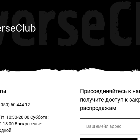
verseC
erseClub
ты
Присоединяйтесь к на
получите доступ к за
(050) 60 444 12
распродажам
т: 10:30-20:00
Суббота:
0-18:00
Воскресенье:
одной