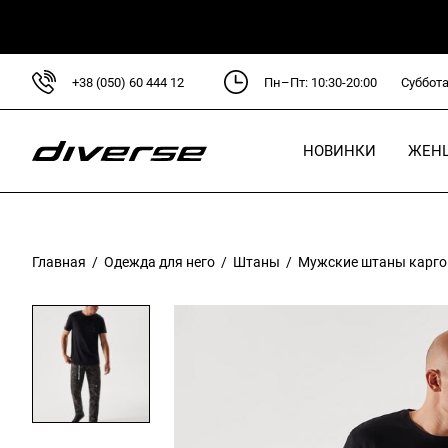
+38 (050) 60 444 12
Пн–Пт: 10:30-20:00
Суббота
НОВИНКИ
ЖЕН
Для
Кур
Главная
/
Одежда для него
/
Штаны
/ Мужские штаны карго
Сви
Руб
Блу
Пла
Брю
Фут