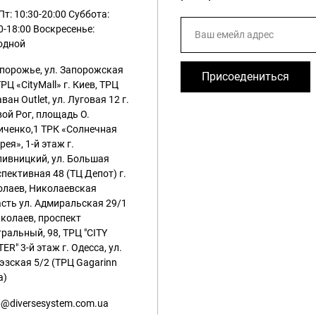
т: 10:30-20:00
Суббота:
0-18:00
Воскресенье:
одной
апорожье, ул. Запорожская
Присоедениться
ТРЦ «CityMall»
г. Киев, ТРЦ
ван Outlet, ул. Луговая 12
г.
ой Рог, площадь О.
иченко,1 ТРК «Солнечная
рея», 1-й этаж
г.
ивницкий, ул. Большая
пективная 48 (ТЦ Депот)
г.
олаев, Николаевская
сть ул. Адмиральская 29/1
иколаев, проспект
ральный, 98, ТРЦ "CITY
ER" 3-й этаж
г. Одесса, ул.
эзская 5/2 (ТРЦ Gagarinn
a)
@diversesystem.com.ua