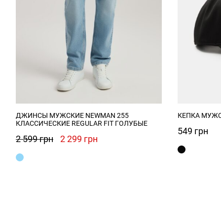
ДЖИНСЫ МУЖСКИЕ NEWMAN 255
КЕПКА МУЖС
КЛАССИЧЕСКИЕ REGULAR FIT ГОЛУБЫЕ
549
грн
Первоначальная
Текущая
2 599
грн
2 299
грн
цена
цена:
составляла
2
2
299 грн.
599 грн.