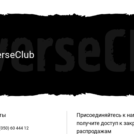
verseC
erseClub
ты
Присоединяйтесь к на
получите доступ к за
(050) 60 444 12
распродажам