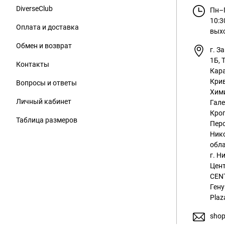
DiverseClub
Пн–П
10:3
Оплата и доставка
вых
Обмен и возврат
г. З
1Б, 
Контакты
Кара
Крив
Вопросы и ответы
Хим
Личный кабинет
Гале
Кроп
Таблица размеров
Перс
Ник
обла
г. Н
Цент
CENT
Гену
Plaz
shop