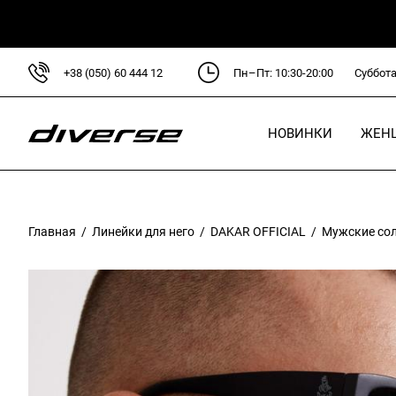
+38 (050) 60 444 12
Пн–Пт: 10:30-20:00
Суббота
НОВИНКИ
ЖЕН
Для
Кур
Главная
/
Линейки для него
/
DAKAR OFFICIAL
/ Мужские сол
Сви
Руб
Блу
Пла
Брю
Фут