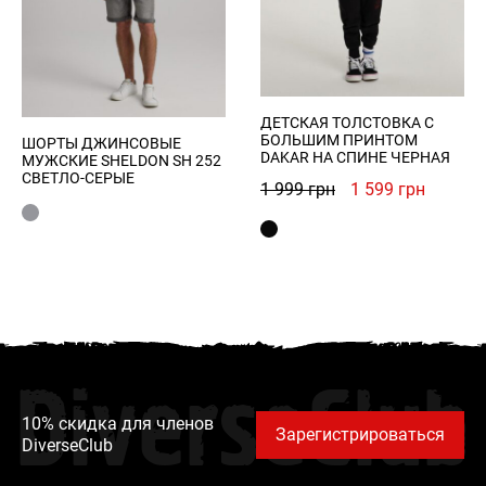
ДЕТСКАЯ ТОЛСТОВКА С
БОЛЬШИМ ПРИНТОМ
ШОРТЫ ДЖИНСОВЫЕ
DAKAR НА СПИНЕ ЧЕРНАЯ
МУЖСКИЕ SHELDON SH 252
СВЕТЛО-СЕРЫЕ
Первоначальна
Текуща
1 999
грн
1 599
грн
цена
цена:
составляла
1
1
599 грн
999 грн.
DiverseClub
10% скидка для членов
Зарегистрироваться
DiverseClub