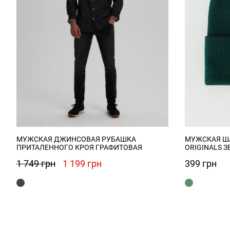
МУЖСКАЯ ДЖИНСОВАЯ РУБАШКА
МУЖСКАЯ ША
ПРИТАЛЕННОГО КРОЯ ГРАФИТОВАЯ
ORIGINALS 
Первоначальная
Текущая
1 749
грн
1 199
грн
399
грн
цена
цена:
составляла
1
1
199 грн.
749 грн.