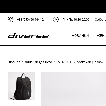
+38 (050) 60 444 12
Пн–Пт: 10:30-20:00
Суббота
НОВИНКИ
ЖЕН
Для
Кур
Главная
/
Линейки для него
/
EVERBASE
/ Мужской рюкзак Ev
Сви
Руб
Блу
Пла
Брю
Фут