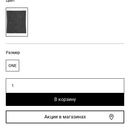
Цвет
Размер
ONE
Количество
товара
Мужской
В корзину
шарф-
бафф
с
Акции в магазинах
декоративной
биркой
графитового