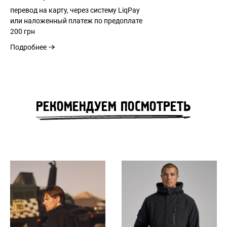
перевод на карту, через систему LiqPay
или наложенный платеж по предоплате
200 грн
ВХОД
Подробнее
ЗАБЫЛИ ПАРОЛЬ?
РЕКОМЕНДУЕМ ПОСМОТРЕТЬ
ВОССТАНОВЛЕНИЕ ПАРОЛЯ
Remember Password?
СКОРО НА САЙТЕ
Forgot Password?
Send
Log in
Зарегистрироваться
Privacy Policy