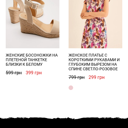
ЖЕНСКИЕ БОСОНОЖКИ НА
ЖЕНСКОЕ ПЛАТЬЕ С
ПЛЕТЕНОЙ ТАНКЕТКЕ
КОРОТКИМИ РУКАВАМИ И
БЛИЗКИ К БЕЛОМУ
ГЛУБОКИМ ВЫРЕЗОМ НА
СПИНЕ СВЕТЛО-РОЗОВОЕ
Первоначальная
Текущая
599
грн
399
грн
Первоначальная
Текущая
799
грн
299
грн
цена
цена:
цена
цена:
составляла
399 грн.
составляла
299 грн.
599 грн.
799 грн.