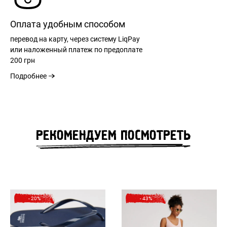
Оплата удобным способом
перевод на карту, через систему LiqPay
или наложенный платеж по предоплате
200 грн
Подробнее
РЕГИСТРАЦИЯ
РЕКОМЕНДУЕМ ПОСМОТРЕТЬ
РАЗМЕРНАЯ СЕТКА
ВХОД
РАЗМЕР
98/104
110/116
122/128
134/140
146/152
ЗАБЫЛИ ПАРОЛЬ?
- 20%
- 43%
ОБЩАЯ
40,00
44,00
49,00
53,00
58,00
ДЛИНА
см
см
см
см
см
СПИНЫ