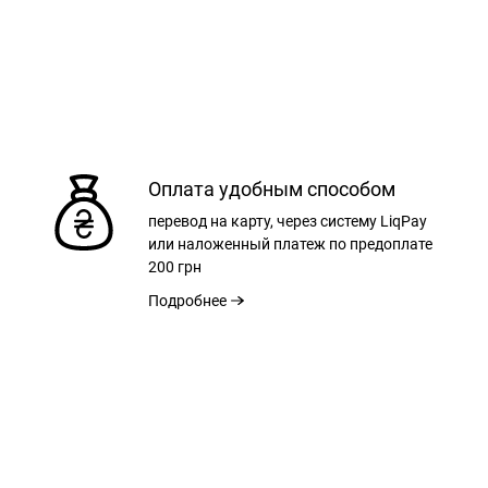
Оплата удобным способом
перевод на карту, через систему LiqPay
или наложенный платеж по предоплате
200 грн
Подробнее
L
XL
СМ
74,00 СМ
76,00 СМ