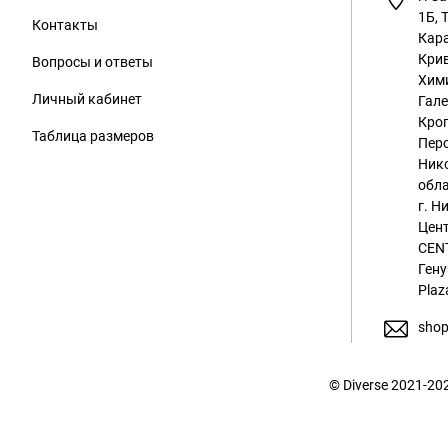
1Б, 
Контакты
Кара
Крив
Вопросы и ответы
Хим
Личный кабинет
Гале
Кроп
Таблица размеров
Перс
Ник
обла
г. Н
Цент
CENT
Гену
Plaz
shop
© Diverse 2021-2