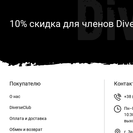
Di
10% скидка для членов Div
Покупателю
Контак
О нас
+38 
DiverseClub
Пн–П
10:3
Оплата и доставка
вых
Обмен и возврат
г. З