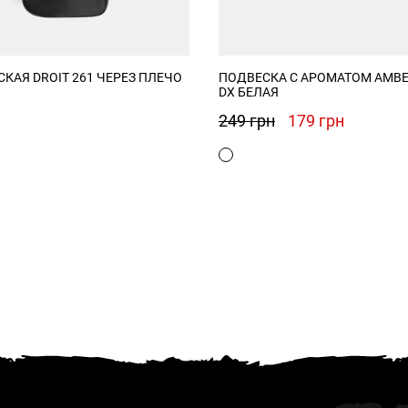
КАЯ DROIT 261 ЧЕРЕЗ ПЛЕЧО
ПОДВЕСКА С АРОМАТОМ AMBE
DX БЕЛАЯ
Первоначальна
Текуща
249
грн
179
грн
цена
цена:
составляла
179 грн.
249 грн.