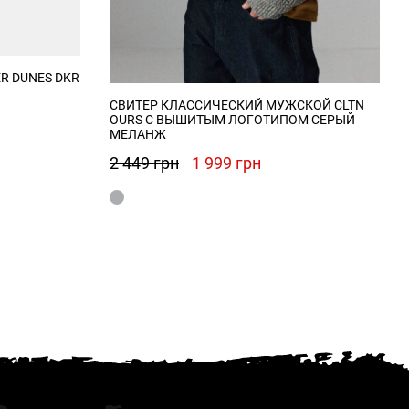
R DUNES DKR
СВИТЕР КЛАССИЧЕСКИЙ МУЖСКОЙ CLTN
я
я
OURS С ВЫШИТЫМ ЛОГОТИПОМ СЕРЫЙ
МЕЛАНЖ
Первоначальная
Текущая
2 449
грн
1 999
грн
цена
цена:
составляла
1
2
999 грн.
449 грн.