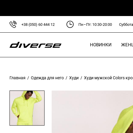
+38 (050) 60 444 12
Пн–Пт: 10:30-20:00
Суббота
НОВИНКИ
ЖЕН
Для
Кур
Главная
/
Одежда для него
/
Худи
/ Худи мужской Colors кро
Сви
Руб
Блу
Пла
Брю
Фут