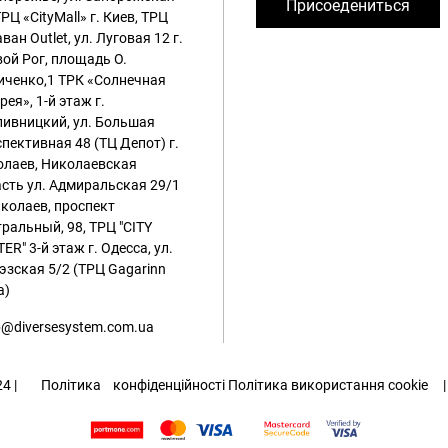
Присоедениться
ТРЦ «CityMall»
г. Киев, ТРЦ
ван Outlet, ул. Луговая 12
г.
ой Рог, площадь О.
иченко,1 ТРК «Солнечная
рея», 1-й этаж
г.
ивницкий, ул. Большая
пективная 48 (ТЦ Депот)
г.
олаев, Николаевская
сть ул. Адмиральская 29/1
иколаев, проспект
ральный, 98, ТРЦ "CITY
ER" 3-й этаж
г. Одесса, ул.
эзская 5/2 (ТРЦ Gagarinn
a)
@diversesystem.com.ua
024 |
Політика
конфіденційності
Політика використання cookie