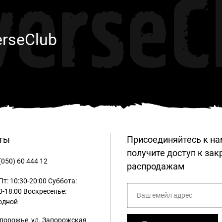
verseC
erseClub
ты
Присоединяйтесь к на
получите доступ к за
(050) 60 444 12
распродажам
т: 10:30-20:00
Суббота:
0-18:00
Воскресенье:
одной
апорожье, ул. Запорожская