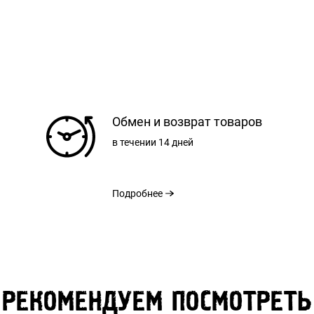
Обмен и возврат товаров
РЕГИСТРАЦИЯ
в течении
14 дней
РАЗМЕРНАЯ СЕТКА
Подробнее
ХS
S
М
ВХОД
ЗАБЫЛИ ПАРОЛЬ?
68,00 СМ
70,00 СМ
72,00 
РЕКОМЕНДУЕМ ПОСМОТРЕТЬ