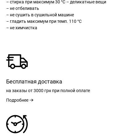
– стирка при максимум 30 °С – деликатные вещи
– не отбеливать
– не сушить в сушильной машине
– гладить максимум при темп. 110 °С
– не химчистка
Бесплатная доставка
РЕГИСТРАЦИЯ
на заказы
от 3000 грн
при полной оплате
Подробнее
РАЗМЕРНАЯ СЕТКА
ВХОД
РАЗМЕР
XS
S
М
L
XL