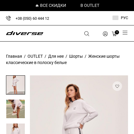
🔥 ВСЕ СКИДКИ
В OUTLET
РУС
+38 (050) 60 444 12
0
Главная
/
OUTLET
/
Для нее
/
Шорты
/ Женские шорты
классические в полоску белые