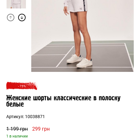
- 75%
Женские шорты классические в полоску
белые
Артикул:
10038871
Первоначальная
Текущая
1 199
грн
299
грн
цена
цена:
1 в наличии