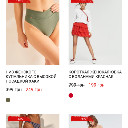
- 38%
- 75%
Privacy Policy
Register
Войти
НИЗ ЖЕНСКОГО
КОРОТКАЯ ЖЕНСКАЯ ЮБКА
КУПАЛЬНИКА С ВЫСОКОЙ
С ВОЛАНАМИ КРАСНАЯ
ПОСАДКОЙ ХАКИ
Первоначальная
Текущая
799
грн
199
грн
Первоначальная
Текущая
399
грн
249
грн
цена
цена:
цена
цена:
составляла
199 грн.
составляла
249 грн.
799 грн.
399 грн.
- 33%
- 75%