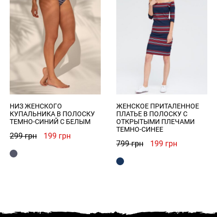
НИЗ ЖЕНСКОГО
ЖЕНСКОЕ ПРИТАЛЕННОЕ
КУПАЛЬНИКА В ПОЛОСКУ
ПЛАТЬЕ В ПОЛОСКУ С
ТЕМНО-СИНИЙ С БЕЛЫМ
ОТКРЫТЫМИ ПЛЕЧАМИ
ТЕМНО-СИНЕЕ
Первоначальная
Текущая
299
грн
199
грн
Первоначальная
Текущая
799
грн
199
грн
цена
цена:
цена
цена:
составляла
199 грн.
составляла
199 грн.
299 грн.
799 грн.