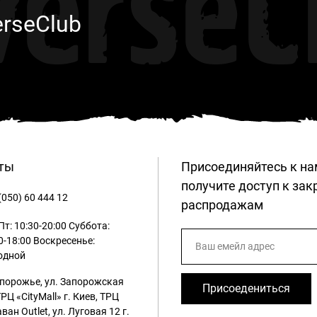
verseC
erseClub
ты
Присоединяйтесь к на
получите доступ к за
(050) 60 444 12
распродажам
т: 10:30-20:00
Суббота:
0-18:00
Воскресенье:
одной
апорожье, ул. Запорожская
Присоедениться
ТРЦ «CityMall»
г. Киев, ТРЦ
ван Outlet, ул. Луговая 12
г.