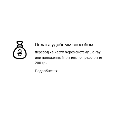
Оплата удобным способом
перевод на карту, через систему LiqPay
или наложенный платеж по предоплате
200 грн
Подробнее
XL
XXL
XXXL
75 см
77 см
79 см