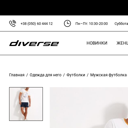
+38 (050) 60 444 12
Пн–Пт: 10:30-20:00
Суббота
НОВИНКИ
ЖЕН
Для
Кур
Главная
/
Одежда для него
/
Футболки
/ Мужская футболка 
Сви
Руб
Блу
Пла
Брю
Фут