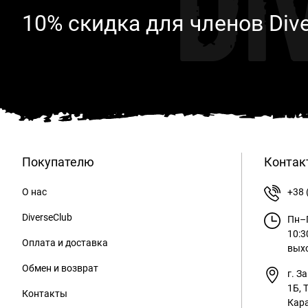
Di
10% скидка для членов Div
Покупателю
Контак
О нас
+38 
DiverseClub
Пн–П
10:3
Оплата и доставка
вых
Обмен и возврат
г. З
1Б, 
Контакты
Кара