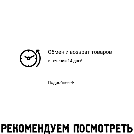
РЕГИСТРАЦИЯ
Обмен и возврат товаров
в течении
14 дней
РАЗМЕРНАЯ СЕТКА
Подробнее
S
М
L
ВХОД
ЗАБЫЛИ ПАРОЛЬ?
ПИНЫ
69 см
71 см
73 см
ВОССТАНОВЛЕНИЕ
РЕКОМЕНДУЕМ ПОСМОТРЕТЬ