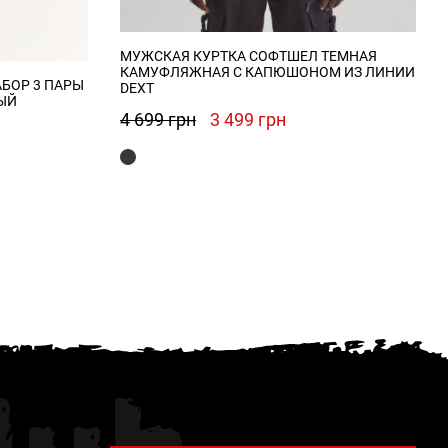
МУЖСКАЯ КУРТКА СОФТШЕЛ ТЕМНАЯ
КАМУФЛЯЖНАЯ С КАПЮШОНОМ ИЗ ЛИНИИ
АБОР 3 ПАРЫ
DEXT
ЫЙ
Первоначальная
Текущая
4 699
грн
3 499
грн
цена
цена:
составляла
3
4
499 грн.
699 грн.