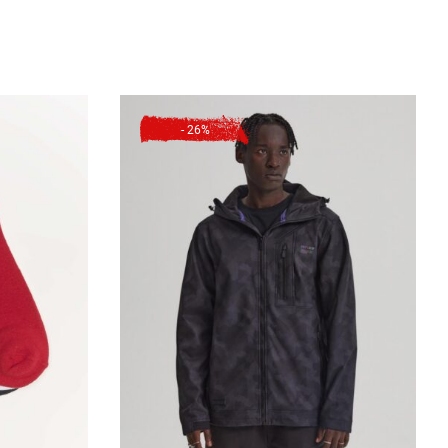
53 см
55 см
58 см
55 см
57 см
60 см
- 26%
21 см
22 см
23 см