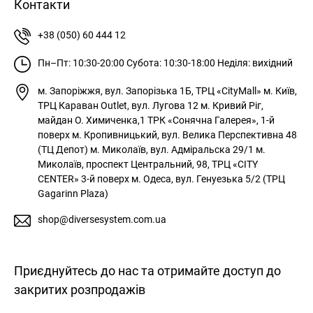
Контакти
+38 (050) 60 444 12
Пн–Пт: 10:30-20:00
Субота: 10:30-18:00
Неділя: вихідний
м. Запоріжжя, вул. Запорізька 1Б, ТРЦ «CityMall»
м. Київ,
ТРЦ Караван Outlet, вул. Лугова 12
м. Кривий Ріг,
майдан О. Химиченка,1 ТРК «Сонячна Галерея», 1-й
поверх
м. Кропивницький, вул. Велика Перспективна 48
(ТЦ Депот)
м. Миколаїв, вул. Адміральска 29/1
м.
Миколаїв, проспект Центральний, 98, ТРЦ «CITY
CENTER» 3-й поверх
м. Одеса, вул. Генуезька 5/2 (ТРЦ
Gagarinn Plaza)
shop@diversesystem.com.ua
Приєднуйтесь до нас та отримайте доступ до
закритих розпродажів