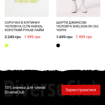
СОРОЧКА В КЛІТИНКУ
ШОРТИ ДЖИНСОВІ
ЧОЛОВІЧА CLTN HARVAL
ЧОЛОВІЧІ SHELDON SH 262
КОРОТКИЙ РУКАВ ЛАЙМ
ЧОРНІ
Оригінальна
Поточна
Оригінальна
Поточн
2 249
грн
1 999
грн
1 699
грн
1 499
грн
ціна:
ціна:
ціна:
ціна:
2
1
1
1
249 грн.
999 грн.
699 грн.
499 грн
DiverseClub
10% знижка для членів
Зареєструватися
DiverseClub