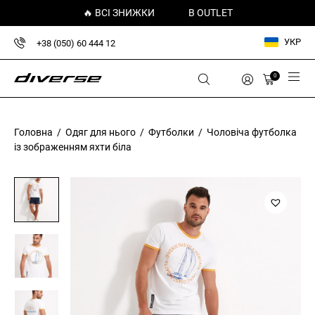
🔥 ВСІ ЗНИЖКИ
В OUTLET
УКР
+38 (050) 60 444 12
0
Головна
/
Одяг для нього
/
Футболки
/ Чоловіча футболка
із зображенням яхти біла