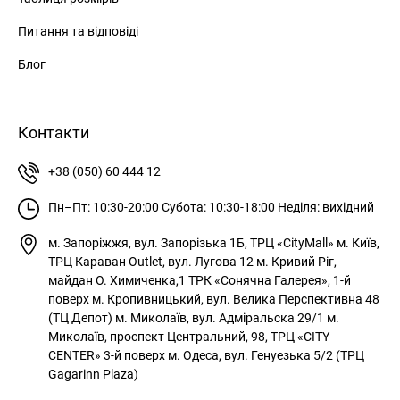
Питання та відповіді
ВІДНОВЛЕННЯ ПАРОЛЮ
Remember Password?
Блог
Forgot Password?
Send
Log in
Контакти
+38 (050) 60 444 12
Зареєструватись
Пн–Пт: 10:30-20:00
Субота: 10:30-18:00
Неділя: вихідний
Privacy Policy
м. Запоріжжя, вул. Запорізька 1Б, ТРЦ «CityMall»
м. Київ,
Register
ТРЦ Караван Outlet, вул. Лугова 12
м. Кривий Ріг,
майдан О. Химиченка,1 ТРК «Сонячна Галерея», 1-й
поверх
м. Кропивницький, вул. Велика Перспективна 48
Увійти
(ТЦ Депот)
м. Миколаїв, вул. Адміральска 29/1
м.
Миколаїв, проспект Центральний, 98, ТРЦ «CITY
CENTER» 3-й поверх
м. Одеса, вул. Генуезька 5/2 (ТРЦ
Gagarinn Plaza)