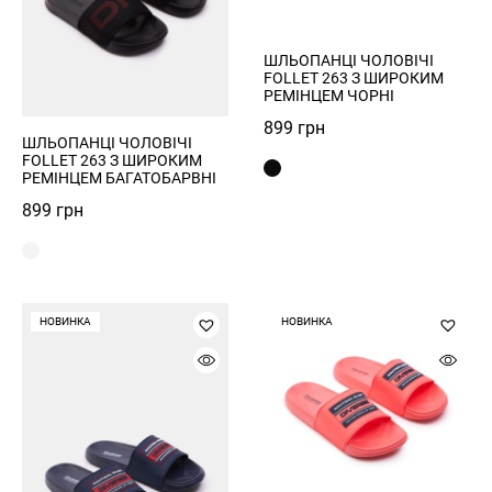
ШЛЬОПАНЦІ ЧОЛОВІЧІ
FOLLET 263 З ШИРОКИМ
РЕМІНЦЕМ ЧОРНІ
899
грн
ШЛЬОПАНЦІ ЧОЛОВІЧІ
FOLLET 263 З ШИРОКИМ
РЕЄСТРАЦІЯ
РЕМІНЦЕМ БАГАТОБАРВНІ
899
грн
ВХІД
НОВИНКА
НОВИНКА
ЗАБУЛИ ПАРОЛЬ?
ВІДНОВЛЕННЯ ПАРОЛЮ
Remember Password?