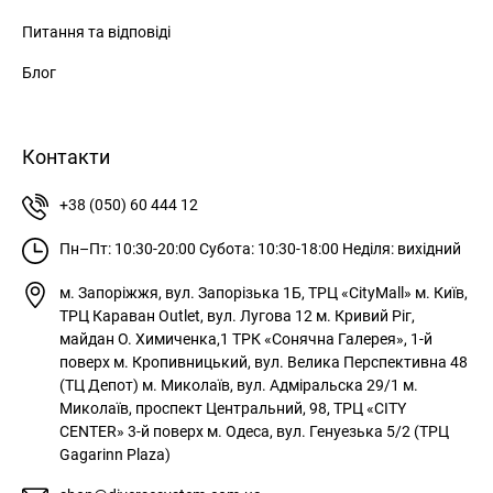
Питання та відповіді
ВІДНОВЛЕННЯ ПАРОЛЮ
Remember Password?
Блог
Forgot Password?
Send
Log in
Контакти
+38 (050) 60 444 12
Зареєструватись
Пн–Пт: 10:30-20:00
Субота: 10:30-18:00
Неділя: вихідний
Privacy Policy
м. Запоріжжя, вул. Запорізька 1Б, ТРЦ «CityMall»
м. Київ,
ТРЦ Караван Outlet, вул. Лугова 12
Register
м. Кривий Ріг,
майдан О. Химиченка,1 ТРК «Сонячна Галерея», 1-й
поверх
м. Кропивницький, вул. Велика Перспективна 48
Увійти
(ТЦ Депот)
м. Миколаїв, вул. Адміральска 29/1
м.
Миколаїв, проспект Центральний, 98, ТРЦ «CITY
CENTER» 3-й поверх
м. Одеса, вул. Генуезька 5/2 (ТРЦ
Gagarinn Plaza)