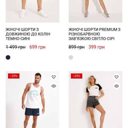
ЖІНОЧІ ШОРТИ З
ЖІНОЧІ ШОРТИ PREMIUM З
ДОВЖИНОЮ ДО КОЛІН
РІЗНОБАРВНОЮ
ТЕМНО-СИНІ
ЗАВ’ЯЗКОЮ СВІТЛО-СІРІ
РЕЄСТРАЦІЯ
Оригінальна
Поточна
Оригінальна
Поточна
1 499
грн
699
грн
899
грн
399
грн
ціна:
ціна:
ціна:
ціна:
1
699 грн.
899 грн.
399 грн.
499 грн.
- 25%
- 25%
ВХІД
ЗАБУЛИ ПАРОЛЬ?
ВІДНОВЛЕННЯ ПАРОЛЮ
Remember Password?