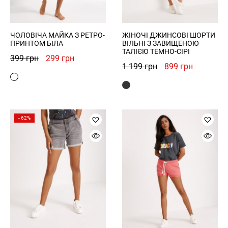
Forgot Password?
Send
ЧОЛОВІЧА МАЙКА З РЕТРО-
ЖІНОЧІ ДЖИНСОВІ ШОРТИ
Log in
ПРИНТОМ БІЛА
ВІЛЬНІ З ЗАВИЩЕНОЮ
ТАЛІЄЮ ТЕМНО-СІРІ
Оригінальна
Поточна
399
грн
299
грн
Оригінальна
Поточна
1 199
грн
899
грн
Зареєструватись
ціна:
ціна:
ціна:
ціна:
399 грн.
299 грн.
Privacy Policy
1
899 грн.
199 грн.
Register
- 62%
Увійти