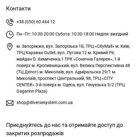
Контакти
+38 (050) 60 444 12
Пн–Пт: 10:30-20:00
Субота: 10:30-18:00
Неділя: вихідний
м. Запоріжжя, вул. Запорізька 1Б, ТРЦ «CityMall»
м. Київ,
ТРЦ Караван Outlet, вул. Лугова 12
м. Кривий Ріг,
майдан О. Химиченка,1 ТРК «Сонячна Галерея», 1-й
поверх
м. Кропивницький, вул. Велика Перспективна 48
(ТЦ Депот)
м. Миколаїв, вул. Адміральска 29/1
м.
Миколаїв, проспект Центральний, 98, ТРЦ «CITY
CENTER» 3-й поверх
м. Одеса, вул. Генуезька 5/2 (ТРЦ
Gagarinn Plaza)
shop@diversesystem.com.ua
Приєднуйтесь до нас та отримайте доступ до
закритих розпродажів