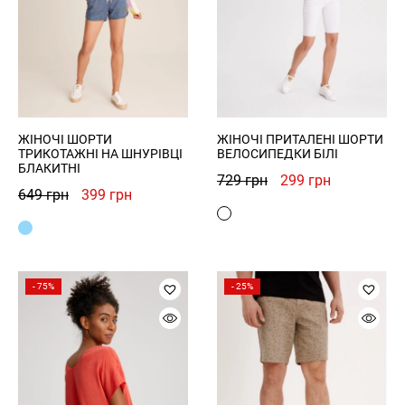
ЖІНОЧІ ШОРТИ
ЖІНОЧІ ПРИТАЛЕНІ ШОРТИ
ТРИКОТАЖНІ НА ШНУРІВЦІ
ВЕЛОСИПЕДКИ БІЛІ
БЛАКИТНІ
Оригінальна
Поточна
729
грн
299
грн
Оригінальна
Поточна
649
грн
399
грн
ціна:
ціна:
ціна:
ціна:
729 грн.
299 грн.
649 грн.
399 грн.
- 75%
- 25%