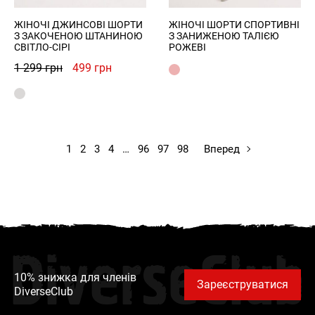
ЖІНОЧІ ДЖИНСОВІ ШОРТИ
ЖІНОЧІ ШОРТИ СПОРТИВНІ
З ЗАКОЧЕНОЮ ШТАНИНОЮ
З ЗАНИЖЕНОЮ ТАЛІЄЮ
СВІТЛО-СІРІ
РОЖЕВІ
Оригінальна
Поточна
1 299
грн
499
грн
ціна:
ціна:
1
499 грн.
299 грн.
1
2
3
4
…
96
97
98
Вперед
DiverseClub
10% знижка для членів
Зареєструватися
DiverseClub