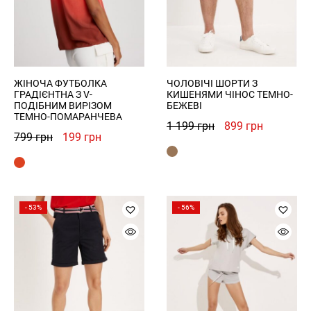
ЖІНОЧА ФУТБОЛКА
ЧОЛОВІЧІ ШОРТИ З
ГРАДІЄНТНА З V-
КИШЕНЯМИ ЧІНОС ТЕМНО-
ПОДІБНИМ ВИРІЗОМ
БЕЖЕВІ
ТЕМНО-ПОМАРАНЧЕВА
Оригінальна
Поточна
1 199
грн
899
грн
Оригінальна
Поточна
799
грн
199
грн
ціна:
ціна:
ціна:
ціна:
1
899 грн.
799 грн.
199 грн.
199 грн.
- 53%
- 56%