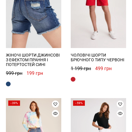
ЖІНОЧІ ШОРТИ ДЖИНСОВІ
ЧОЛОВІЧІ ШОРТИ
З ЕФЕКТОМ ПРАННЯ І
БРЮЧНОГО ТИПУ ЧЕРВОНІ
ПОТЕРТОСТЕЙ СИНІ
Оригінальна
Поточна
1 199
грн
499
грн
Оригінальна
Поточна
999
грн
199
грн
ціна:
ціна:
ціна:
ціна:
1
499 грн.
999 грн.
199 грн.
199 грн.
- 39%
- 59%