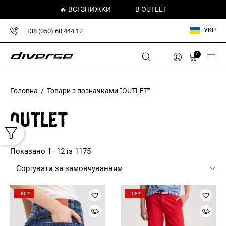
🔥 ВСІ ЗНИЖКИ
В OUTLET
УКР
+38 (050) 60 444 12
0
Головна
/ Товари з позначками “OUTLET”
OUTLET
Показано 1–12 із 1175
- 80%
- 58%