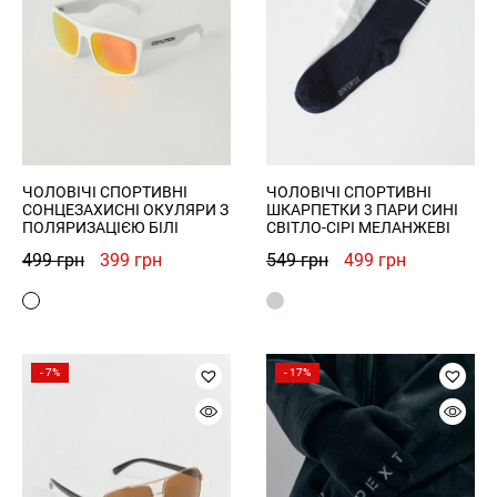
ЧОЛОВІЧІ СПОРТИВНІ
ЧОЛОВІЧІ СПОРТИВНІ
СОНЦЕЗАХИСНІ ОКУЛЯРИ З
ШКАРПЕТКИ 3 ПАРИ СИНІ
ПОЛЯРИЗАЦІЄЮ БІЛІ
СВІТЛО-СІРІ МЕЛАНЖЕВІ
Оригінальна
Поточна
Оригінальна
Поточна
499
грн
399
грн
549
грн
499
грн
ціна:
ціна:
ціна:
ціна:
499 грн.
399 грн.
549 грн.
499 грн.
- 7%
- 17%