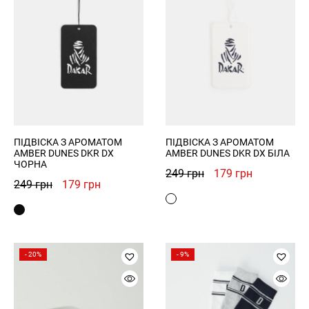
ПІДВІСКА З АРОМАТОМ
ПІДВІСКА З АРОМАТОМ
AMBER DUNES DKR DX
AMBER DUNES DKR DX БІЛА
ЧОРНА
Оригінальна
Поточна
249
грн
179
грн
Оригінальна
Поточна
249
грн
179
грн
ціна:
ціна:
ціна:
ціна:
249 грн.
179 грн.
249 грн.
179 грн.
- 20%
- 9%