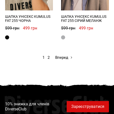
ШАПКА УНІСЕКС KUMULUS
ШАПКА УНІСЕКС KUMULUS
FAT 255 ЧОРНА
FAT 255 СІРИЙ МЕЛАНЖ
Оригінальна
Поточна
Оригінальна
Поточна
599
грн
499
грн
599
грн
499
грн
ціна:
ціна:
ціна:
ціна:
599 грн.
499 грн.
599 грн.
499 грн.
1
2
Вперед
DiverseClub
10% знижка для членів
Зареєструватися
DiverseClub