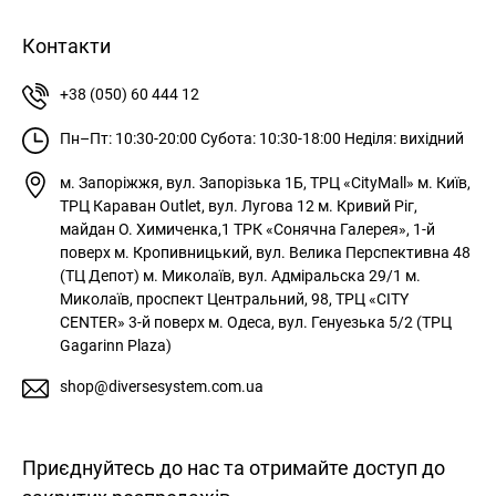
Контакти
+38 (050) 60 444 12
Пн–Пт: 10:30-20:00
Субота: 10:30-18:00
Неділя: вихідний
м. Запоріжжя, вул. Запорізька 1Б, ТРЦ «CityMall»
м. Київ,
ТРЦ Караван Outlet, вул. Лугова 12
м. Кривий Ріг,
майдан О. Химиченка,1 ТРК «Сонячна Галерея», 1-й
поверх
м. Кропивницький, вул. Велика Перспективна 48
(ТЦ Депот)
м. Миколаїв, вул. Адміральска 29/1
м.
Миколаїв, проспект Центральний, 98, ТРЦ «CITY
CENTER» 3-й поверх
м. Одеса, вул. Генуезька 5/2 (ТРЦ
Gagarinn Plaza)
shop@diversesystem.com.ua
Приєднуйтесь до нас та отримайте доступ до