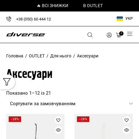
🔥 ВСІ ЗНИЖКИ
В OUTLET
УКР
+38 (050) 60 444 12
0
Головна
/
OUTLET
/
Для нього
/ Аксесуари
Аксесуари
Показано 1–12 із 21
- 28%
- 28%