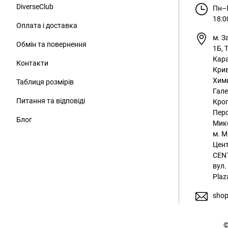
DiverseClub
Пн–П
18:0
Оплата і доставка
м. З
Обмін та повернення
1Б, 
Кара
Контакти
Крив
Хим
Таблиця розмірів
Гале
Питання та відповіді
Кроп
Перс
Блог
Мико
м. М
Цент
CENT
вул.
Plaz
shop
©