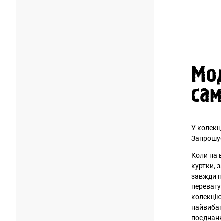
Мод
сам
У колекці
Запрошує
Коли на 
куртки, 
завжди по
переваг
колекцію
найвибаг
поєднанн