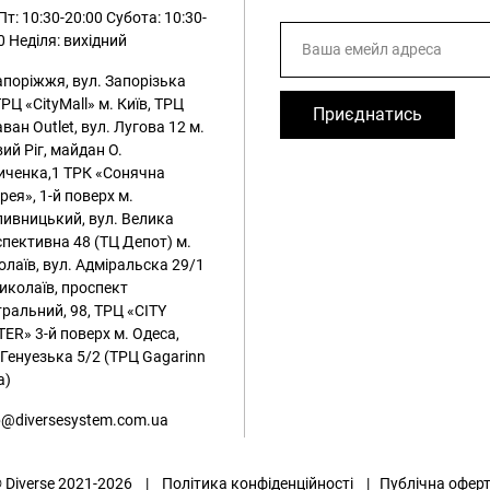
т: 10:30-20:00
Субота: 10:30-
0
Неділя: вихідний
апоріжжя, вул. Запорізька
ТРЦ «CityMall»
м. Київ, ТРЦ
Приєднатись
ван Outlet, вул. Лугова 12
м.
ий Ріг, майдан О.
иченка,1 ТРК «Сонячна
рея», 1-й поверх
м.
ивницький, вул. Велика
пективна 48 (ТЦ Депот)
м.
лаїв, вул. Адміральска 29/1
иколаїв, проспект
ральний, 98, ТРЦ «CITY
ER» 3-й поверх
м. Одеса,
 Генуезька 5/2 (ТРЦ Gagarinn
a)
@diversesystem.com.ua
 Diverse 2021-2026 |
Політика конфіденційності
|
Публічна офер