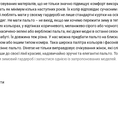
овуваних матеріалів, що не тільки значно підвищує комфорт викорис
ВІДНОВЛЕННЯ
ть як мінімум кілька наступних років. Їх колір відповідає сучасним
кі люблять мати у своєму гардеробі не лише стандартні куртки на осі
ПАРОЛЮ
Remember Password?
одяг. Не мати пальто – не вихід, якщо ми хочемо пережити зиму в те
Forgot Password?
х кольорах, у відтінках коричневого, меланжево-сірого або чорного, 
Send
 насичено-зелені або верблюжі пальта, які дуже модні в останні сез
забуті. Їх довжина теж різна. У нас можна придбати пальто на блиск
Log in
м або іншим типом коміра. Така широка палітра кольорів і фасонів 
іннє пальто. Diverse не тільки виправдовує очікування жінок, які сл
и до своєї лінії красиві, надзвичайно зручні та елегантні пальто. Т
Зареєструватись
чи зимовий гардероб і запастися однією із запропонованих моделей.
Privacy Policy
Register
ути
Увійти