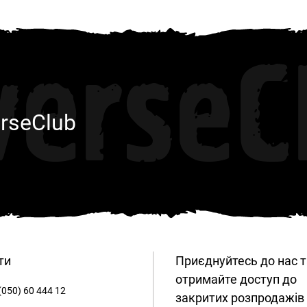
verseC
rseClub
ти
Приєднуйтесь до нас т
отримайте доступ до
(050) 60 444 12
закритих розпродажів