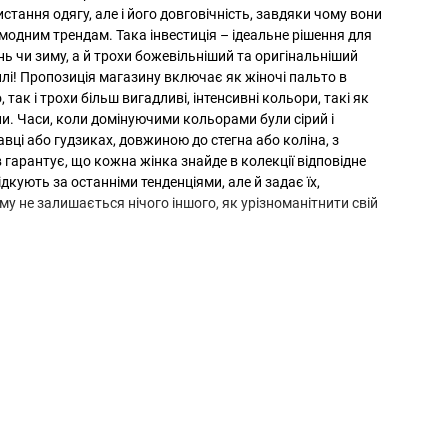
тання одягу, але і його довговічність, завдяки чому вони
 модним трендам. Така інвестиція – ідеальне рішення для
нь чи зиму, а й трохи божевільніший та оригінальніший
плі! Пропозиція магазину включає як жіночі пальто в
так і трохи більш вигадливі, інтенсивні кольори, такі як
они. Часи, коли домінуючими кольорами були сірий і
авці або гудзиках, довжиною до стегна або коліна, з
гарантує, що кожна жінка знайде в колекції відповідне
ідкують за останніми тенденціями, але й задає їх,
ому не залишається нічого іншого, як урізноманітнити свій