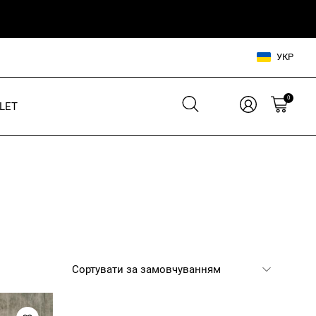
УКР
0
LET
Взуття для нього
Взуття для неї
Шльопанці
Кросівки
Кросівки
Кеди
Кеди
В'єтнамки
Шльопанці
Аксесуари для нього
Аксесуари для неї
Сумки, рюкзаки