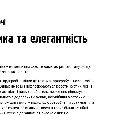
чі
ика та елегантність
зима – кожен із цих сезонів вимагає різного типу одягу.
й жіночих пальто!
 гардеробі, а жінки дістають з гардеробу стьобані осінні
Однак не всім з них подобаються короткі куртки, які не
легантність і вишуканий стиль, неодмінно віддадуть
пальта з додаванням вовни, які увійшли в останню
шоном для захисту від холоду, розроблені з урахуванням
кий вуличний стиль, а також в трохи більш офіційні
рки Diverse відрізняються високою якістю