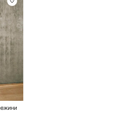
Шкарпетки
Сумки
Ремені
Окуляри
Окуляри
Шкарпетки
Гаманці
Ремені
Шарфи
Шарфи
Рукавички
Гаманці
Додаткові аксесуари
Рукавички
Різне
ДОВЖИНИ