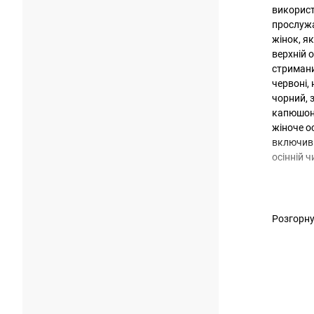
використ
прослужа
жінок, я
верхній 
стримани
червоні,
чорний, 
капюшоно
жіноче ос
включивш
осінній 
Розгорн