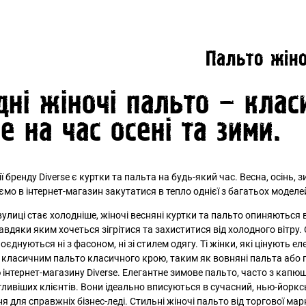
Пальто жіно
ні жіночі пальто – клас
е на час осені та зими.
РЕЄСТРАЦІЯ
ї бренду Diverse є куртки та пальта на будь-який час. Весна, осінь, 
мо в інтернет-магазин закутатися в тепло однієї з багатьох моделе
вулиці стає холодніше, жіночі весняні куртки та пальто опиняються в
завдяки яким хочеться зігрітися та захиститися від холодного вітру. 
ВХІД
єднуються ні з фасоном, ні зі стилем одягу. Ті жінки, які цінують е
ЗАБУЛИ ПАРОЛЬ?
у
класичним пальто
класичного крою, таким як вовняні пальта або 
 інтернет-магазину Diverse. Елегантне
зимове пальто
, часто з капю
ливіших клієнтів. Вони ідеально вписуються в сучасний, нью-йорксь
я для справжніх бізнес-леді. Стильні жіночі пальто від торгової ма