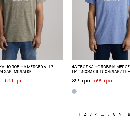
А ЧОЛОВІЧА MERCED VIII З
ФУТБОЛКА ЧОЛОВІЧА MERCED 
М ХАКІ МЕЛАНЖ
НАПИСОМ СВІТЛО-БЛАКИТН
Оригінальна
Поточна
Оригінальна
Поточн
н
699
грн
899
грн
699
грн
ціна:
ціна:
ціна:
ціна:
899 грн.
699 грн.
899 грн.
699 грн
1
2
3
4
…
7
8
9
В