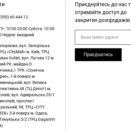
ти
Приєднуйтесь до нас т
отримайте доступ до
(050) 60 444 12
закритих розпродажів
т: 10:30-20:00
Субота: 10:30-
0
Неділя: вихідний
апоріжжя, вул. Запорізька
ТРЦ «CityMall»
м. Київ, ТРЦ
Приєднатись
ван Outlet, вул. Лугова 12
м.
ий Ріг, майдан О.
иченка,1 ТРК «Сонячна
рея», 1-й поверх
м.
ивницький, вул. Велика
пективна 48 (ТЦ Депот)
м.
лаїв, вул. Адміральска 29/1
иколаїв, проспект
ральний, 98, ТРЦ «CITY
ER» 3-й поверх
м. Одеса,
 Генуезька 5/2 (ТРЦ Gagarinn
a)