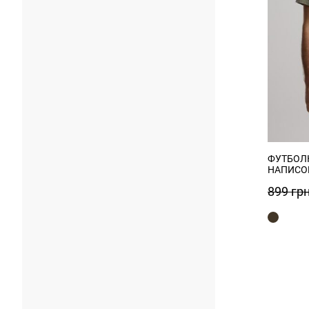
ФУТБОЛК
НАПИСО
899
гр