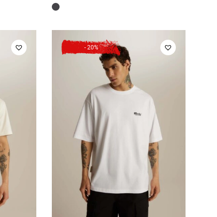
ціна:
ціна:
.
2
1
149 грн.
599 грн.
- 20%