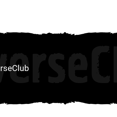
verseC
rseClub