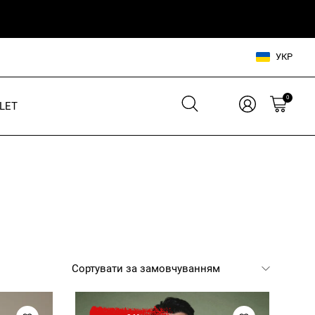
УКР
0
LET
Взуття для нього
Взуття для неї
Шльопанці
Кросівки
Кросівки
Кеди
Кеди
В'єтнамки
Шльопанці
Аксесуари для нього
Аксесуари для неї
Сумки, рюкзаки