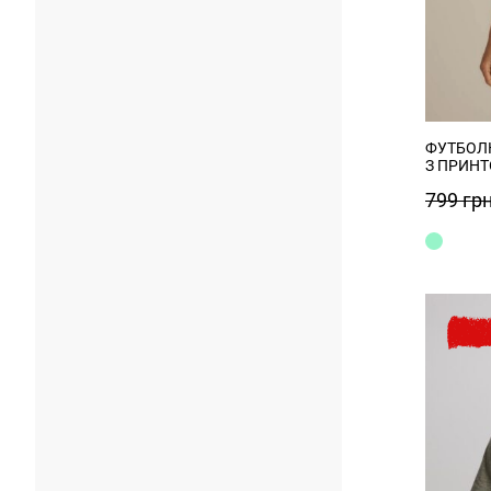
ФУТБОЛК
З ПРИНТ
799
гр