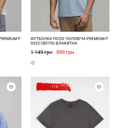
PREMIUM P
ФУТБОЛКА ПОЛО ЧОЛОВІЧА PREMIUM P
0525 СВІТЛО-БЛАКИТНА
чна
Оригінальна
Поточна
1 149
грн
999
грн
ціна:
ціна:
рн.
1
999 грн.
149 грн.
- 11%