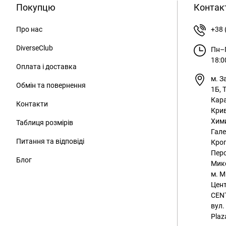
Покупцю
Контак
Про нас
+38 
DiverseClub
Пн–П
18:0
Оплата і доставка
м. З
Обмін та повернення
1Б, 
Кара
Контакти
Крив
Хим
Таблиця розмірів
Гале
Питання та відповіді
Кроп
Перс
Блог
Мико
м. М
Цент
CENT
вул.
Plaz