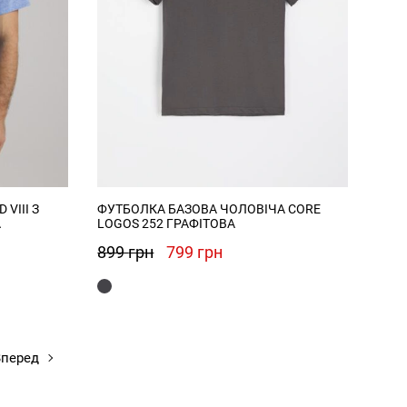
VIII З
ФУТБОЛКА БАЗОВА ЧОЛОВІЧА CORE
А
LOGOS 252 ГРАФІТОВА
а
Оригінальна
Поточна
899
грн
799
грн
ціна:
ціна:
.
899 грн.
799 грн.
перед