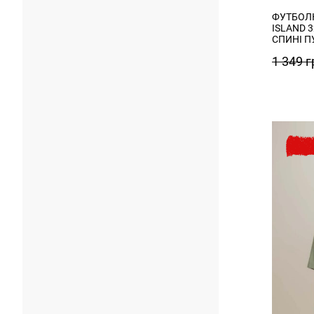
ФУТБОЛК
ISLAND 
СПИНІ 
1 349
г