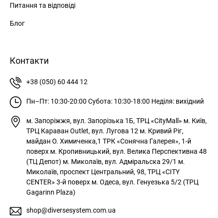
Питання та відповіді
Блог
Контакти
+38 (050) 60 444 12
Пн–Пт: 10:30-20:00
Субота: 10:30-18:00
Неділя: вихідний
м. Запоріжжя, вул. Запорізька 1Б, ТРЦ «CityMall»
м. Київ,
ТРЦ Караван Outlet, вул. Лугова 12
м. Кривий Ріг,
майдан О. Химиченка,1 ТРК «Сонячна Галерея», 1-й
поверх
м. Кропивницький, вул. Велика Перспективна 48
(ТЦ Депот)
м. Миколаїв, вул. Адміральска 29/1
м.
Миколаїв, проспект Центральний, 98, ТРЦ «CITY
CENTER» 3-й поверх
м. Одеса, вул. Генуезька 5/2 (ТРЦ
Gagarinn Plaza)
shop@diversesystem.com.ua