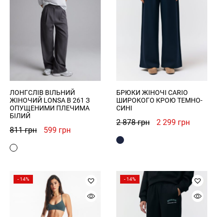
ЛОНГСЛІВ ВІЛЬНИЙ
БРЮКИ ЖІНОЧІ CARIO
ЖІНОЧИЙ LONSA B 261 З
ШИРОКОГО КРОЮ ТЕМНО-
ОПУЩЕНИМИ ПЛЕЧИМА
СИНІ
БІЛИЙ
Оригінальна
Поточн
2 878
грн
2 299
грн
Оригінальна
Поточна
811
грн
599
грн
ціна:
ціна:
ціна:
ціна:
2
2
811 грн.
599 грн.
878 грн.
299 грн
- 14%
- 14%