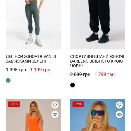
ЛЕГІНСИ ЖІНОЧІ RIVAN ІЗ
СПОРТИВНІ ШТАНИ ЖІНОЧІ
ЗАВ’ЯЗКАМИ ЗЕЛЕНІ
DARLENO ВІЛЬНОГО КРОЮ
ЧОРНІ
Оригінальна
Поточна
1 398
грн
1 199
грн
Оригінальна
Поточн
2 099
грн
1 799
грн
ціна:
ціна:
ціна:
ціна:
1
1
2
1
398 грн.
199 грн.
099 грн.
799 грн
- 29%
- 29%