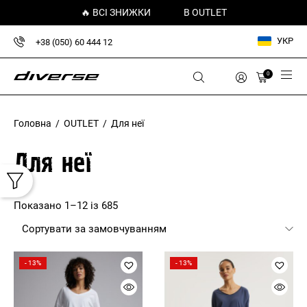
🔥 ВСІ ЗНИЖКИ
В OUTLET
УКР
+38 (050) 60 444 12
0
Головна
/
OUTLET
/ Для неї
Для неї
Показано 1–12 із 685
- 13%
- 13%