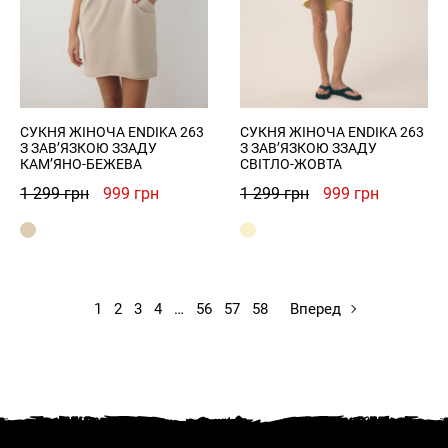
СУКНЯ ЖІНОЧА ENDIKA 263
СУКНЯ ЖІНОЧА ENDIKA 263
З ЗАВ’ЯЗКОЮ ЗЗАДУ
З ЗАВ’ЯЗКОЮ ЗЗАДУ
КАМ’ЯНО-БЕЖЕВА
СВІТЛО-ЖОВТА
Оригінальна
Поточна
Оригінальна
Поточна
1 299
грн
999
грн
1 299
грн
999
грн
ціна:
ціна:
ціна:
ціна:
1
999 грн.
1
999 грн.
299 грн.
299 грн.
1
2
3
4
…
56
57
58
Вперед