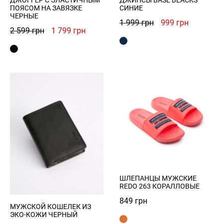
ДЖОГГЕР С ЭЛАСТИЧНЫМ
ДЖИНСЫ BASE BLACKS
ПОЯСОМ НА ЗАВЯЗКЕ
СИНИЕ
ЧЕРНЫЕ
Первоначальна
Текущая
1 999
грн
999
грн
Первоначальная
Текущая
2 599
грн
1 799
грн
цена
цена:
цена
цена:
составляла
999 грн.
составляла
1
1
2
799 грн.
999 грн.
599 грн.
ШЛЕПАНЦЫ МУЖСКИЕ
REDO 263 КОРАЛЛОВЫЕ
849
грн
МУЖСКОЙ КОШЕЛЕК ИЗ
ЭКО-КОЖИ ЧЕРНЫЙ