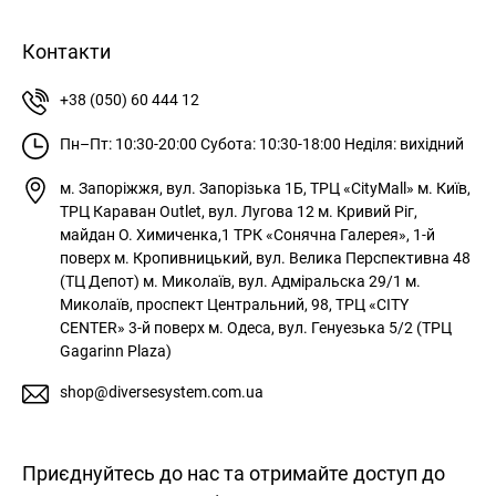
Контакти
+38 (050) 60 444 12
Пн–Пт: 10:30-20:00
Субота: 10:30-18:00
Неділя: вихідний
м. Запоріжжя, вул. Запорізька 1Б, ТРЦ «CityMall»
м. Київ,
ТРЦ Караван Outlet, вул. Лугова 12
м. Кривий Ріг,
майдан О. Химиченка,1 ТРК «Сонячна Галерея», 1-й
поверх
м. Кропивницький, вул. Велика Перспективна 48
(ТЦ Депот)
м. Миколаїв, вул. Адміральска 29/1
м.
Миколаїв, проспект Центральний, 98, ТРЦ «CITY
CENTER» 3-й поверх
м. Одеса, вул. Генуезька 5/2 (ТРЦ
Gagarinn Plaza)
shop@diversesystem.com.ua
Приєднуйтесь до нас та отримайте доступ до