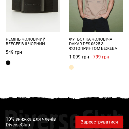
РЕМІНЬ ЧОЛОВІЧИЙ
ФУТБОЛКА ЧОЛОВІЧА
BEEGEE B II ЧОРНИЙ
DAKAR DES 0625 З
ФОТОПРИНТОМ БЕЖЕВА
549
грн
Оригінальна
Поточна
1 099
грн
799
грн
ціна:
ціна:
1
799 грн.
099 грн.
DiverseClub
10% знижка для членів
Зареєструватися
DiverseClub