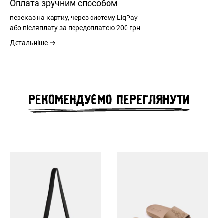
Оплата зручним способом
переказ на картку, через систему LiqPay
або післяплату за передоплатою
200 грн
Детальніше
РЕЄСТРАЦІЯ
РЕКОМЕНДУЄМО ПЕРЕГЛЯНУТИ
РОЗМІРНА СІТКА
ВХІД
ЗАБУЛИ ПАРОЛЬ?
РОЗМІР
M
L
XL
XXL
XXXL
ЗАГАЛЬНА
71
73
75
77
79
ДОВЖИНА СПИНИ
см
см
см
см
см
ШИРИНА НИЗУ
48
50
52
54
57
ВІДНОВЛЕННЯ ПАРОЛЮ
Remember Password?