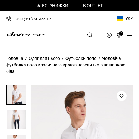
🔥 ВСІ ЗНИЖКИ
В OUTLET
УКР
+38 (050) 60 444 12
0
Головна
/
Одяг для нього
/
Футболки поло
/ Чоловіча
футболка поло класичного крою з невеличкою вишивкою
біла