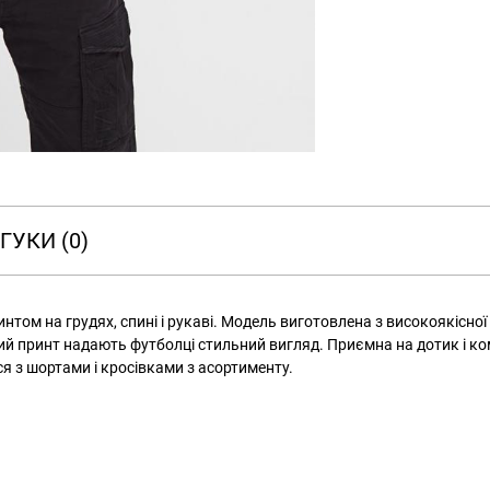
ГУКИ (0)
ом на грудях, спині і рукаві. Модель виготовлена ​​з високоякісної
равий принт надають футболці стильний вигляд. Приємна на дотик і к
я з шортами і кросівками з асортименту.
РОЗМІРНА СІТКА