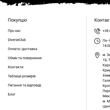
Покупцю
Контак
Про нас
+38 
DiverseClub
Пн–П
18:0
Оплата і доставка
м. З
Обмін та повернення
1Б, 
Кара
Контакти
Крив
Хим
Таблиця розмірів
Гале
Питання та відповіді
Кроп
Перс
Блог
Мико
м. М
Цент