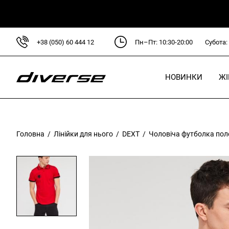
+38 (050) 60 444 12
Пн–Пт: 10:30-20:00
Субота:
НОВИНКИ
Ж
Головна
/
Лінійки для нього
/
DEXT
/ Чоловіча футболка поло
Л
D
D
C
P