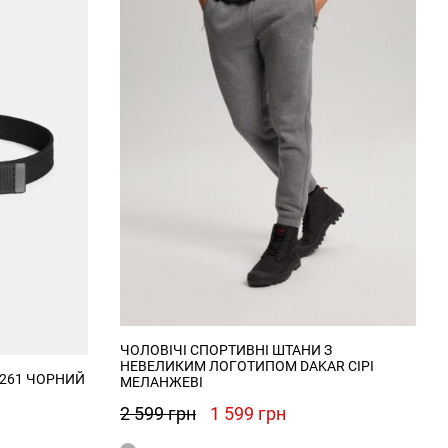
ЧОЛОВІЧІ СПОРТИВНІ ШТАНИ З
НЕВЕЛИКИМ ЛОГОТИПОМ DAKAR СІРІ
 261 ЧОРНИЙ
МЕЛАНЖЕВІ
Оригінальна
Поточна
2 599
грн
1 599
грн
ціна:
ціна: