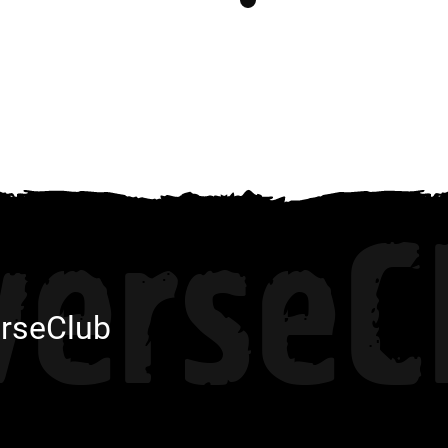
1
999 грн.
999 грн.
verseC
rseClub