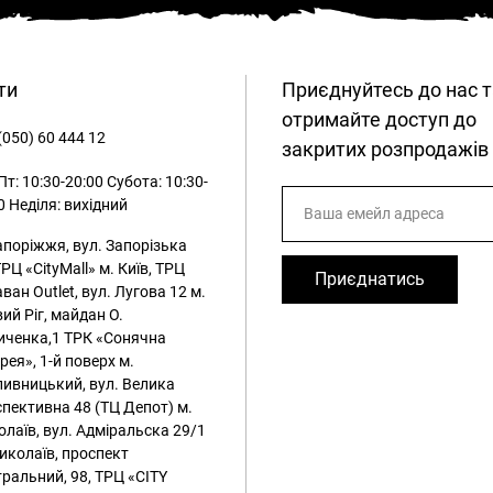
ти
Приєднуйтесь до нас т
отримайте доступ до
(050) 60 444 12
закритих розпродажів
т: 10:30-20:00
Субота: 10:30-
0
Неділя: вихідний
апоріжжя, вул. Запорізька
ТРЦ «CityMall»
м. Київ, ТРЦ
Приєднатись
ван Outlet, вул. Лугова 12
м.
ий Ріг, майдан О.
иченка,1 ТРК «Сонячна
рея», 1-й поверх
м.
ивницький, вул. Велика
пективна 48 (ТЦ Депот)
м.
лаїв, вул. Адміральска 29/1
иколаїв, проспект
ральний, 98, ТРЦ «CITY