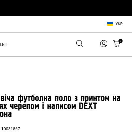
УКР
0
LET
Взуття для нього
Взуття для неї
Шльопанці
Кросівки
Кросівки
Кеди
Кеди
В'єтнамки
віча футболка поло з принтом на
Шльопанці
ях черепом і написом DEXT
она
Аксесуари для нього
Аксесуари для неї
:
10031867
Сумки, рюкзаки