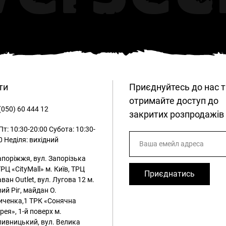
ти
Приєднуйтесь до нас т
отримайте доступ до
(050) 60 444 12
закритих розпродажів
т: 10:30-20:00
Субота: 10:30-
0
Неділя: вихідний
апоріжжя, вул. Запорізька
ТРЦ «CityMall»
м. Київ, ТРЦ
Приєднатись
ван Outlet, вул. Лугова 12
м.
ий Ріг, майдан О.
иченка,1 ТРК «Сонячна
рея», 1-й поверх
м.
ивницький, вул. Велика