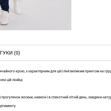
ГУКИ (0)
чайного крою, з характерним для цієї лінії великим принтом на гру
і цій лінійці.
і прогулянок восени, навесні і в спекотний літній день, завдяки нат
ортименту.