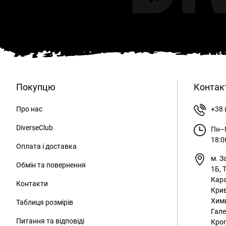
Покупцю
Контак
Про нас
+38 
DiverseClub
Пн–П
18:0
Оплата і доставка
м. З
Обмін та повернення
1Б, 
Кара
Контакти
Крив
Хим
Таблиця розмірів
Гале
Питання та відповіді
Кроп