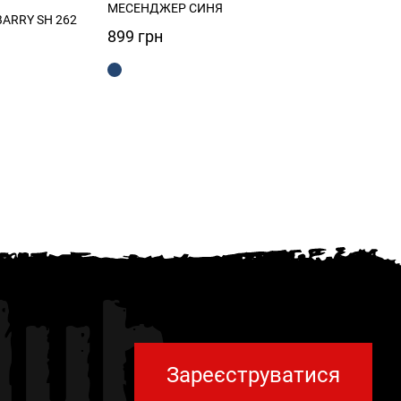
МЕСЕНДЖЕР СИНЯ
ARRY SH 262
899
грн
чна
рн.
lub
Зареєструватися