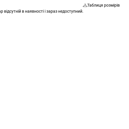
Таблиця розмірів
Шкарпетки
Сумки
р відсутній в наявності і зараз недоступний.
Ремені
Окуляри
Окуляри
Шкарпетки
Гаманці
Ремені
Шарфи
Шарфи
Рукавички
Гаманці
Додаткові аксесуари
Рукавички
Різне