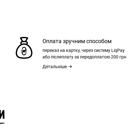
Оплата зручним способом
переказ на картку, через систему LiqPay
або післяплату за передоплатою
200 грн
Детальніше
L
XL
XXL
3 см
75 см
78 см
И
5 см
57 см
60 см