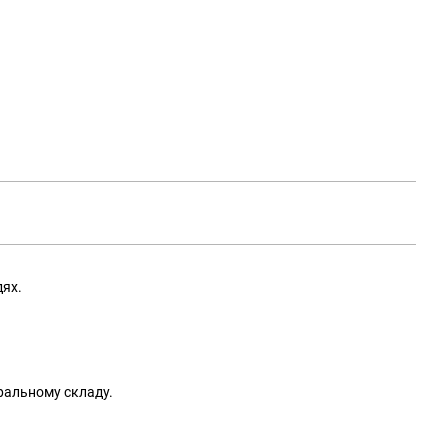
дях.
уральному складу.