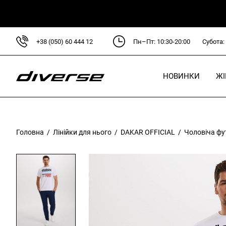
+38 (050) 60 444 12
Пн–Пт: 10:30-20:00
Субота:
НОВИНКИ
Ж
Головна
/
Лінійки для нього
/
DAKAR OFFICIAL
/ Чоловіча фут
Л
D
D
C
P