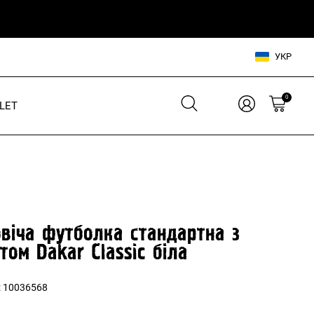
УКР
0
LET
Взуття для нього
Взуття для неї
Шльопанці
Кросівки
Кросівки
Кеди
Кеди
В'єтнамки
віча футболка стандартна з
Шльопанці
том Dakar Classic біла
Аксесуари для нього
:
10036568
Аксесуари для неї
Сумки, рюкзаки