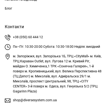
Блог
Контакти
+38 (050) 60 444 12
Пн–Пт: 10:30-20:00
Субота: 10:30-18:00
Неділя: вихідний
м. Запоріжжя, вул. Запорізька 1Б, ТРЦ «CityMall»
м. Київ,
ТРЦ Караван Outlet, вул. Лугова 12
м. Кривий Ріг,
майдан О. Химиченка,1 ТРК «Сонячна Галерея», 1-й
поверх
м. Кропивницький, вул. Велика Перспективна 48
(ТЦ Депот)
м. Миколаїв, вул. Адміральска 29/1
м.
Миколаїв, проспект Центральний, 98, ТРЦ «CITY
CENTER» 3-й поверх
м. Одеса, вул. Генуезька 5/2 (ТРЦ
Gagarinn Plaza)
shop@diversesystem.com.ua