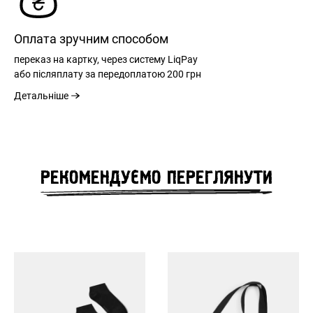
Оплата зручним способом
переказ на картку, через систему LiqPay
або післяплату за передоплатою
200 грн
Детальніше
РЕЄСТРАЦІЯ
РЕКОМЕНДУЄМО ПЕРЕГЛЯНУТИ
РОЗМІРНА СІТКА
ВХІД
ЗАБУЛИ ПАРОЛЬ?
РОЗМІР
S
M
L
XL
XXL
ЗАГАЛЬНА ДОВЖИНА
69
71
73
75
78
СПИНИ
см
см
см
см
см