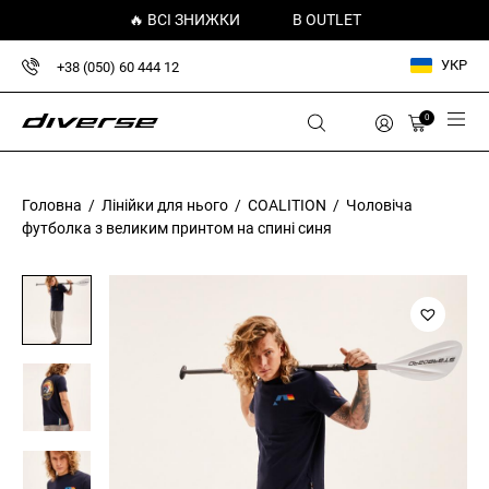
🔥 ВСІ ЗНИЖКИ
В OUTLET
УКР
+38 (050) 60 444 12
0
Головна
/
Лінійки для нього
/
COALITION
/ Чоловіча
футболка з великим принтом на спині синя