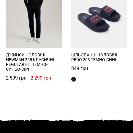
ДЖИНСИ ЧОЛОВІЧІ
ШЛЬОПАНЦІ ЧОЛОВІЧІ
NEWMAN 255 КЛАСИЧНІ
REDO 263 ТЕМНО-СИНІ
REGULAR FIT ТЕМНО-
849
грн
СИНЬО-СІРІ
Оригінальна
Поточна
2 599
грн
2 299
грн
ціна:
ціна:
2
2
599 грн.
299 грн.