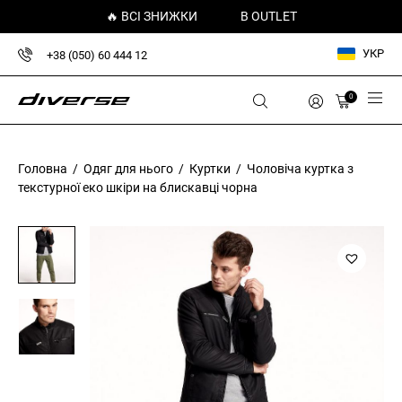
🔥 ВСІ ЗНИЖКИ
В OUTLET
УКР
+38 (050) 60 444 12
0
Головна
/
Одяг для нього
/
Куртки
/ Чоловіча куртка з
текстурної еко шкіри на блискавці чорна