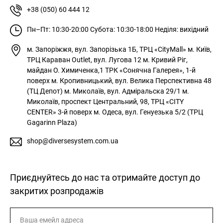
+38 (050) 60 444 12
Пн–Пт: 10:30-20:00
Субота: 10:30-18:00
Неділя: вихідний
м. Запоріжжя, вул. Запорізька 1Б, ТРЦ «CityMall»
м. Київ,
ТРЦ Караван Outlet, вул. Лугова 12
м. Кривий Ріг,
майдан О. Химиченка,1 ТРК «Сонячна Галерея», 1-й
поверх
м. Кропивницький, вул. Велика Перспективна 48
(ТЦ Депот)
м. Миколаїв, вул. Адміральска 29/1
м.
Миколаїв, проспект Центральний, 98, ТРЦ «CITY
CENTER» 3-й поверх
м. Одеса, вул. Генуезька 5/2 (ТРЦ
Gagarinn Plaza)
shop@diversesystem.com.ua
Приєднуйтесь до нас та отримайте доступ до
закритих розпродажів