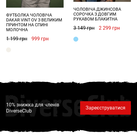
ЧОЛОВІЧА ДЖИНСОВА
СОРОЧКА З ДОВГИМ
ФУТБОЛКА ЧОЛОВІЧА
РУКАВОМ БЛАКИТНА
DAKAR VINT OV З ВЕЛИКИМ
ПРИНТОМ НА СПИНІ
Оригінальна
Поточн
3 149
грн
2 299
грн
МОЛОЧНА
ціна:
ціна:
Оригінальна
Поточна
1 199
грн
999
грн
3
2
ціна:
ціна:
149 грн.
299 грн
1
999 грн.
199 грн.
DiverseClub
10% знижка для членів
Зареєструватися
DiverseClub