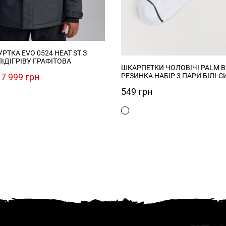
РТКА EVO 0524 HEAT ST З
ІДІГРІВУ ГРАФІТОВА
ШКАРПЕТКИ ЧОЛОВІЧІ PALM 
Оригінальна
Поточна
7 999
грн
РЕЗИНКА НАБІР 3 ПАРИ БІЛІ-С
ціна:
ціна:
549
грн
8
7
999 грн.
999 грн.