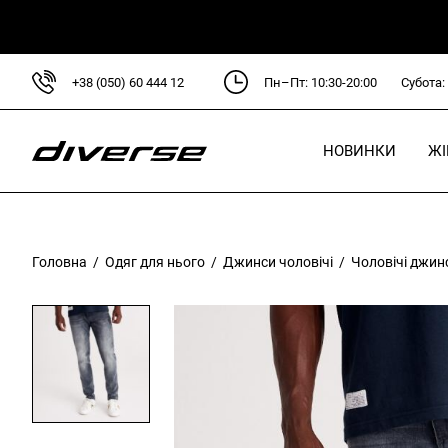
+38 (050) 60 444 12
Пн–Пт: 10:30-20:00
Субота:
НОВИНКИ
Ж
Головна
/
Одяг для нього
/
Джинси чоловічі
/ Чоловічі джинси
Л
D
D
C
P