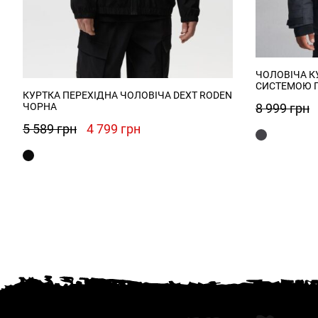
ЧОЛОВІЧА КУ
СИСТЕМОЮ П
КУРТКА ПЕРЕХІДНА ЧОЛОВІЧА DEXT RODEN
8 999
грн
ЧОРНА
Оригінальна
Поточна
5 589
грн
4 799
грн
ціна:
ціна:
5
4
589 грн.
799 грн.