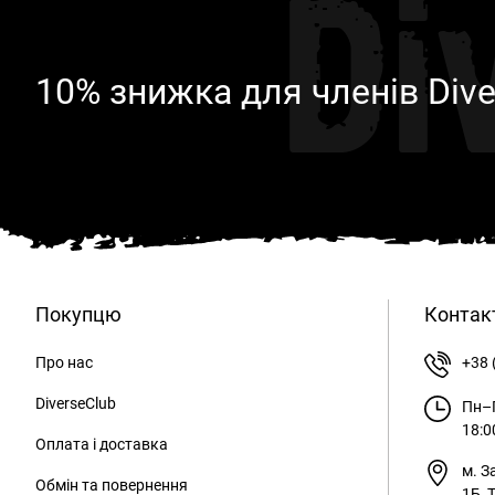
Di
10% знижка для членів Dive
Покупцю
Контак
Про нас
+38 
DiverseClub
Пн–П
18:0
Оплата і доставка
м. З
Обмін та повернення
1Б, 