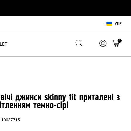
УКР
0
LET
Взуття для нього
Взуття для неї
Шльопанці
Кросівки
Кросівки
Кеди
Кеди
В'єтнамки
вічі джинси skinny fit приталені з
Шльопанці
ітленням темно-сірі
Аксесуари для нього
:
10037715
Аксесуари для неї
Сумки, рюкзаки