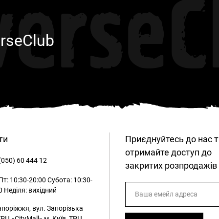
verseC
rseClub
ти
Приєднуйтесь до нас т
отримайте доступ до
(050) 60 444 12
закритих розпродажів
т: 10:30-20:00
Субота: 10:30-
0
Неділя: вихідний
апоріжжя, вул. Запорізька
ТРЦ «CityMall»
м. Київ, ТРЦ