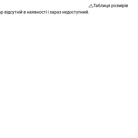
Таблиця розмірів
Шкарпетки
Сумки
р відсутній в наявності і зараз недоступний.
Ремені
Окуляри
Окуляри
Шкарпетки
Гаманці
Ремені
Шарфи
Шарфи
Рукавички
Гаманці
Додаткові аксесуари
Рукавички
Різне