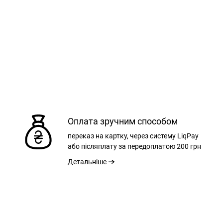
Оплата зручним способом
33
34
36
переказ на картку, через систему LiqPay
або післяплату за передоплатою
200 грн
Детальніше
44 см
45 см
48 см
80 см
80 см
80 см