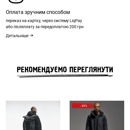
Оплата зручним способом
переказ на картку, через систему LiqPay
або післяплату за передоплатою
200 грн
Детальніше
РЕЄСТРАЦІЯ
РЕКОМЕНДУЄМО ПЕРЕГЛЯНУТИ
РОЗМІРНА СІТКА
ВХІД
ЗАБУЛИ ПАРОЛЬ?
РОЗМІР
М
L
XL
XXL
- 30%
ШИРИНА ПОЯСУ
40
43
46
49
см
см
см
см
ВІДНОВЛЕННЯ ПАРОЛЮ
ДОВЖИНА
12
12
12
14