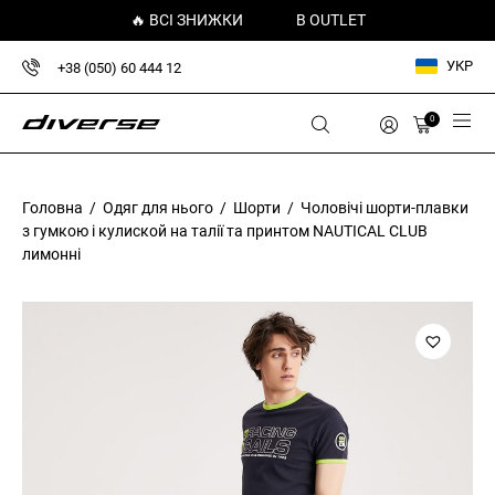
🔥 ВСІ ЗНИЖКИ
В OUTLET
УКР
+38 (050) 60 444 12
0
Головна
/
Одяг для нього
/
Шорти
/ Чоловічі шорти-плавки
з гумкою і кулиской на талії та принтом NAUTICAL CLUB
лимонні