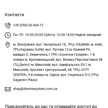
Контакти
+38 (050) 60 444 12
Пн–Пт: 10:30-20:00
Субота: 10:30-18:00
Неділя: вихідний
м. Запоріжжя, вул. Запорізька 1Б, ТРЦ «CityMall»
м. Київ,
ТРЦ Караван Outlet, вул. Лугова 12
м. Кривий Ріг,
майдан О. Химиченка,1 ТРК «Сонячна Галерея», 1-й
поверх
м. Кропивницький, вул. Велика Перспективна 48
(ТЦ Депот)
м. Миколаїв, вул. Адміральска 29/1
м.
Миколаїв, проспект Центральний, 98, ТРЦ «CITY
CENTER» 3-й поверх
м. Одеса, вул. Генуезька 5/2 (ТРЦ
Gagarinn Plaza)
shop@diversesystem.com.ua
Приєднуйтесь до нас та отримайте доступ до