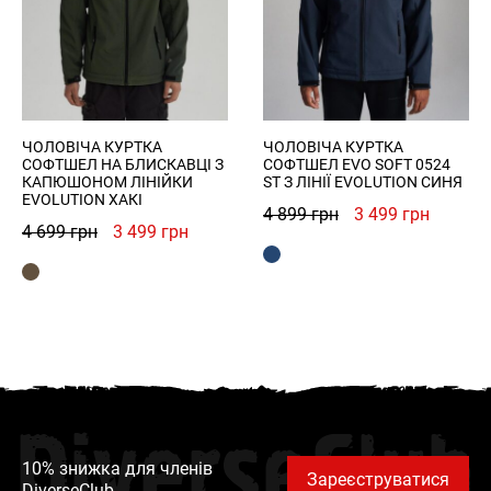
ЧОЛОВІЧА КУРТКА
ЧОЛОВІЧА КУРТКА
СОФТШЕЛ НА БЛИСКАВЦІ З
СОФТШЕЛ EVO SOFT 0524
КАПЮШОНОМ ЛІНІЙКИ
ST З ЛІНІЇ EVOLUTION СИНЯ
EVOLUTION ХАКІ
Оригінальна
Поточн
4 899
грн
3 499
грн
Оригінальна
Поточна
4 699
грн
3 499
грн
ціна:
ціна:
ціна:
ціна:
4
3
4
3
899 грн.
499 грн
699 грн.
499 грн.
DiverseClub
10% знижка для членів
Зареєструватися
DiverseClub