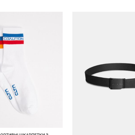
Send
Log in
Зареєструватись
Privacy Policy
Register
Увійти
ПОРТИВНІ ШКАРПЕТКИ З