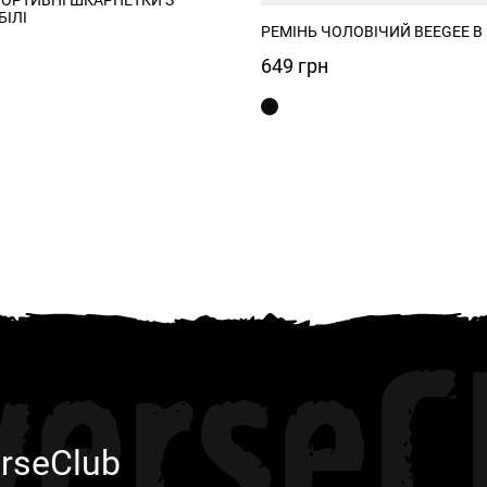
ІЛІ
РЕМІНЬ ЧОЛОВІЧИЙ BEEGEE B
649
грн
verseC
rseClub