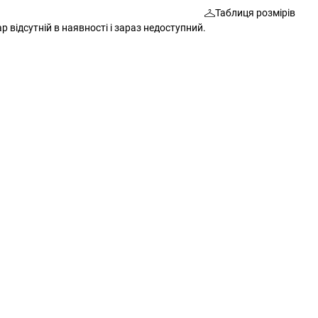
Таблиця розмірів
Шкарпетки
Сумки
р відсутній в наявності і зараз недоступний.
Ремені
Окуляри
Окуляри
Шкарпетки
Гаманці
Ремені
Шарфи
Шарфи
Рукавички
Гаманці
Додаткові аксесуари
Рукавички
Різне