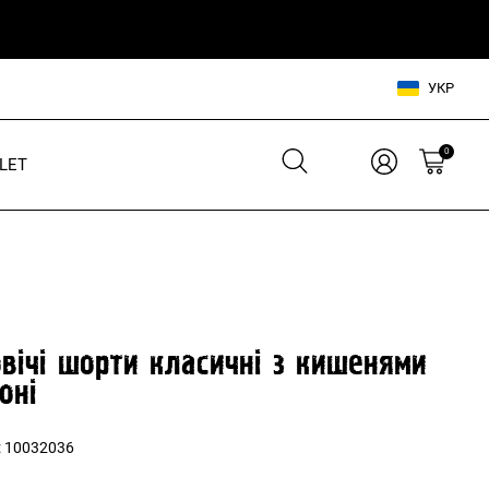
УКР
0
LET
Взуття для нього
Взуття для неї
Шльопанці
Кросівки
Кросівки
Кеди
Кеди
В'єтнамки
вічі шорти класичні з кишенями
Шльопанці
оні
Аксесуари для нього
:
10032036
Аксесуари для неї
Сумки, рюкзаки