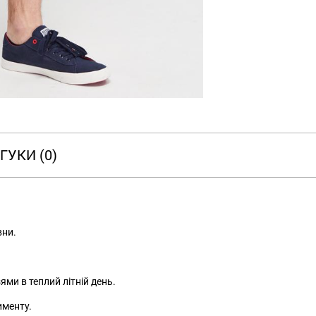
ГУКИ (0)
вни.
РОЗМІРНА СІТКА
ями в теплий літній день.
именту.