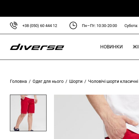
+38 (050) 60 444 12
Пн–Пт: 10:30-20:00
Субота:
НОВИНКИ
Ж
Головна
/
Одяг для нього
/
Шорти
/ Чоловічі шорти класичні
Л
D
D
C
P