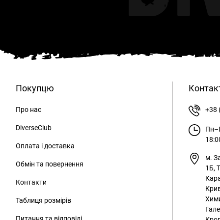
Покупцю
Контак
Про нас
+38 
DiverseClub
Пн–П
18:0
Оплата і доставка
м. З
Обмін та повернення
1Б, 
Кара
Контакти
Крив
Хим
Таблиця розмірів
Гале
Питання та відповіді
Кроп