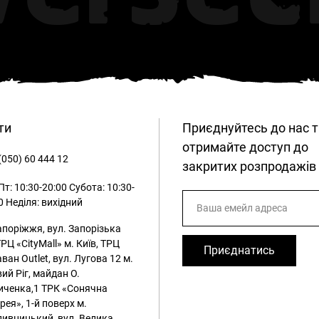
ти
Приєднуйтесь до нас т
отримайте доступ до
(050) 60 444 12
закритих розпродажів
т: 10:30-20:00
Субота: 10:30-
0
Неділя: вихідний
апоріжжя, вул. Запорізька
ТРЦ «CityMall»
м. Київ, ТРЦ
Приєднатись
ван Outlet, вул. Лугова 12
м.
ий Ріг, майдан О.
иченка,1 ТРК «Сонячна
рея», 1-й поверх
м.
ивницький, вул. Велика