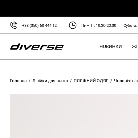
+38 (050) 60 444 12
Пн–Пт: 10:30-20:00
Субота:
НОВИНКИ
Ж
Головна
/
Лінійки для нього
/
ПЛЯЖНИЙ ОДЯГ
/ Чоловічі в’є
Л
D
D
C
P