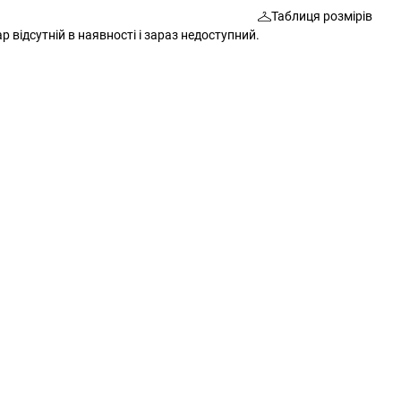
Таблиця розмірів
Шкарпетки
Сумки
р відсутній в наявності і зараз недоступний.
Ремені
Окуляри
Окуляри
Шкарпетки
Гаманці
Ремені
Шарфи
Шарфи
Рукавички
Гаманці
Додаткові аксесуари
Рукавички
Різне