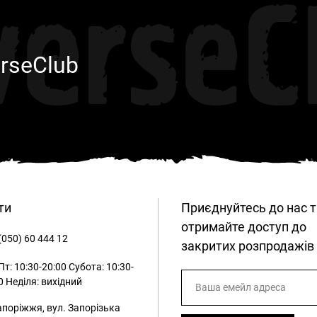
verseC
rseClub
ти
Приєднуйтесь до нас т
отримайте доступ до
(050) 60 444 12
закритих розпродажів
т: 10:30-20:00
Субота: 10:30-
0
Неділя: вихідний
апоріжжя, вул. Запорізька