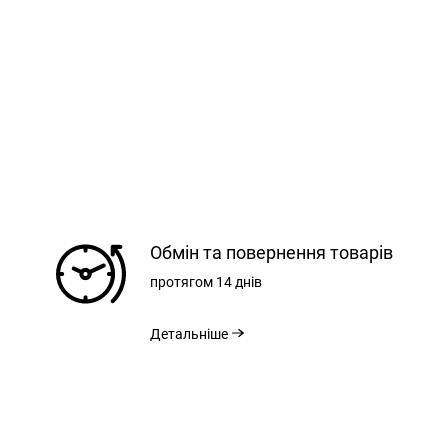
РЕЄСТРАЦІЯ
Обмін та повернення товарів
протягом
14 днів
ВХІД
РОЗМІРНА СІТКА
ЗАБУЛИ ПАРОЛЬ?
Детальніше
ВІДНОВЛЕННЯ