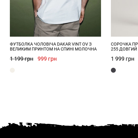
ФУТБОЛКА ЧОЛОВІЧА DAKAR VINT OV З
СОРОЧКА ПР
ВЕЛИКИМ ПРИНТОМ НА СПИНІ МОЛОЧНА
255 ДОВГИЙ 
Оригінальна
Поточна
1 199
грн
999
грн
1 999
грн
ціна:
ціна:
1
999 грн.
199 грн.