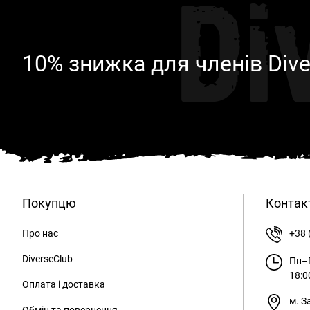
Di
10% знижка для членів Dive
Покупцю
Контак
Про нас
+38 
DiverseClub
Пн–П
18:0
Оплата і доставка
м. З