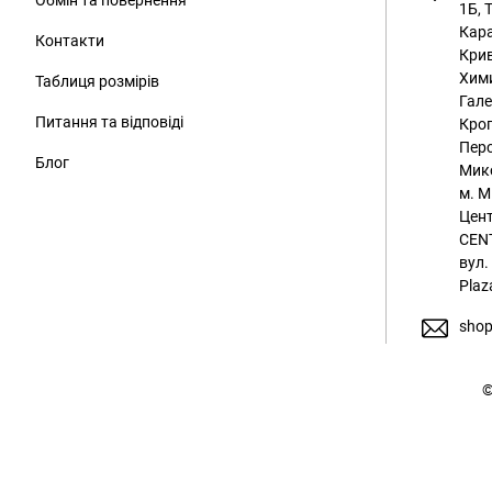
Обмін та повернення
1Б, 
Кара
Контакти
Крив
Хим
Таблиця розмірів
Гале
Питання та відповіді
Кроп
Перс
Блог
Мико
м. М
Цент
CENT
вул.
Plaz
shop
©