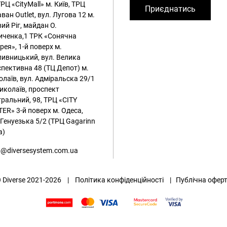
ТРЦ «CityMall»
м. Київ, ТРЦ
Приєднатись
ван Outlet, вул. Лугова 12
м.
ий Ріг, майдан О.
иченка,1 ТРК «Сонячна
рея», 1-й поверх
м.
ивницький, вул. Велика
пективна 48 (ТЦ Депот)
м.
лаїв, вул. Адміральска 29/1
иколаїв, проспект
ральний, 98, ТРЦ «CITY
ER» 3-й поверх
м. Одеса,
 Генуезька 5/2 (ТРЦ Gagarinn
a)
@diversesystem.com.ua
 Diverse 2021-2026 |
Політика конфіденційності
|
Публічна офер