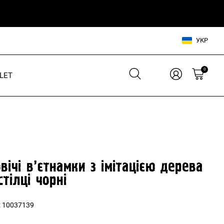
УКР
0
LET
Взуття для нього
Взуття для неї
Шльопанці
Кросівки
Кросівки
Кеди
Кеди
В'єтнамки
вічі в’єтнамки з імітацією дерева
Шльопанці
стілці чорні
Аксесуари для нього
:
10037139
Аксесуари для неї
Сумки, рюкзаки