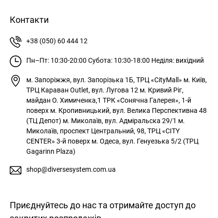
Контакти
+38 (050) 60 444 12
Пн–Пт: 10:30-20:00
Субота: 10:30-18:00
Неділя: вихідний
м. Запоріжжя, вул. Запорізька 1Б, ТРЦ «CityMall»
м. Київ,
ТРЦ Караван Outlet, вул. Лугова 12
м. Кривий Ріг,
майдан О. Химиченка,1 ТРК «Сонячна Галерея», 1-й
поверх
м. Кропивницький, вул. Велика Перспективна 48
(ТЦ Депот)
м. Миколаїв, вул. Адміральска 29/1
м.
Миколаїв, проспект Центральний, 98, ТРЦ «CITY
CENTER» 3-й поверх
м. Одеса, вул. Генуезька 5/2 (ТРЦ
Gagarinn Plaza)
shop@diversesystem.com.ua
Приєднуйтесь до нас та отримайте доступ до