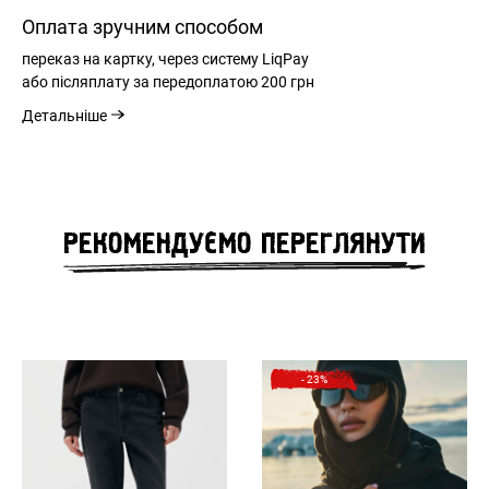
Оплата зручним способом
переказ на картку, через систему LiqPay
ВХІД
або післяплату за передоплатою
200 грн
ЗАБУЛИ ПАРОЛЬ?
Детальніше
ВІДНОВЛЕННЯ ПАРОЛЮ
РЕКОМЕНДУЄМО ПЕРЕГЛЯНУТИ
Remember Password?
НЕЗАБАРОМ НА САЙТІ
Forgot Password?
Send
Log in
- 23%
Зареєструватись
Privacy Policy