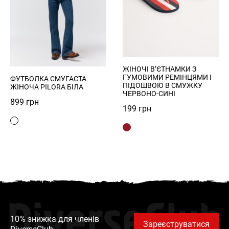
ЖІНОЧІ В’ЄТНАМКИ З
ГУМОВИМИ РЕМІНЦЯМИ І
ФУТБОЛКА СМУГАСТА
ПІДОШВОЮ В СМУЖКУ
ЖІНОЧА PILORA БІЛА
ЧЕРВОНО-СИНІ
899
грн
199
грн
DiverseClub
10% знижка для членів
Зареєструватися