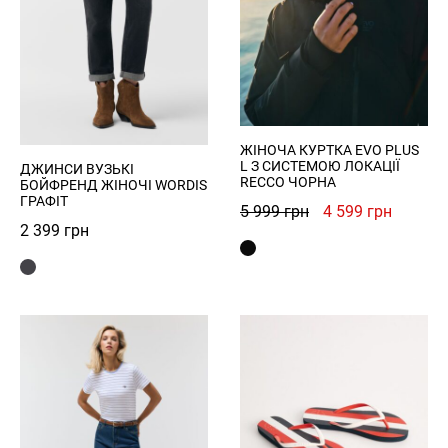
Register
Увійти
ЖІНОЧА КУРТКА EVO PLUS
L З СИСТЕМОЮ ЛОКАЦІЇ
ДЖИНСИ ВУЗЬКІ
RECCO ЧОРНА
БОЙФРЕНД ЖІНОЧІ WORDIS
ГРАФІТ
Оригінальна
Поточн
5 999
грн
4 599
грн
2 399
грн
ціна:
ціна:
5
4
999 грн.
599 грн