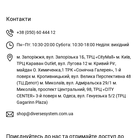
Контакти
+38 (050) 60 444 12
Пн–Пт: 10:30-20:00
Субота: 10:30-18:00
Неділя: вихідний
м. Запоріжжя, вул. Запорізька 1Б, ТРЦ «CityMall»
м. Київ,
ТРЦ Караван Outlet, вул. Лугова 12
м. Кривий Ріг,
майдан О. Химиченка,1 ТРК «Сонячна Галерея», 1-й
поверх
м. Кропивницький, вул. Велика Перспективна 48
(ТЦ Депот)
м. Миколаїв, вул. Адміральска 29/1
м.
Миколаїв, проспект Центральний, 98, ТРЦ «CITY
CENTER» 3-й поверх
м. Одеса, вул. Генуезька 5/2 (ТРЦ
Gagarinn Plaza)
shop@diversesystem.com.ua
Приєднуйтесь до нас та отримайте доступ до