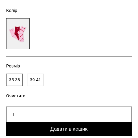
Колір
Розмір
35-38
39-41
Очистити
Комплект
жіночих
шкарпеток
Додати в кошик
SANDRE
з