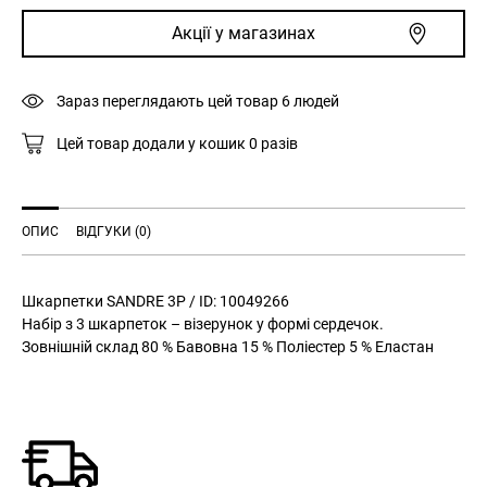
сердечками
Акції у магазинах
3
пари
рожеві
Зараз переглядають цей товар
6
людей
кількість
Цей товар додали у кошик
0
разів
ОПИС
ВІДГУКИ (0)
Шкарпетки SANDRE 3P / ID: 10049266
Набір з 3 шкарпеток – візерунок у формі сердечок.
Зовнішній склад 80 % Бавовна 15 % Поліестер 5 % Еластан