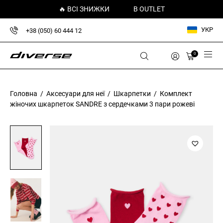
🔥 ВСІ ЗНИЖКИ
В OUTLET
УКР
+38 (050) 60 444 12
0
Головна
/
Аксесуари для неї
/
Шкарпетки
/ Комплект
жіночих шкарпеток SANDRE з сердечками 3 пари рожеві