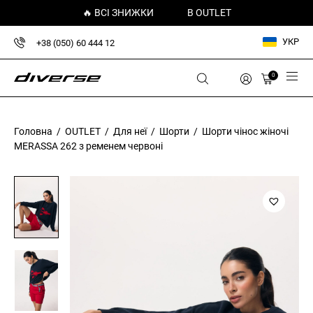
🔥 ВСІ ЗНИЖКИ
В OUTLET
УКР
+38 (050) 60 444 12
0
Головна
/
OUTLET
/
Для неї
/
Шорти
/ Шорти чінос жіночі
MERASSA 262 з ременем червоні