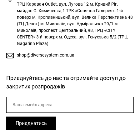
ТРЦ Караван Outlet, вул. Лугова 12
м. Кривий Ріг,
майдан О. Химиченка,1 ТРК «Сонячна Галерея», 1-й
поверх
м. Кропивницький, вул. Велика Перспективна 48
(ТЦ Депот)
м. Миколаїв, вул. Адміральска 29/1
м.
Миколаїв, проспект Центральний, 98, ТРЦ «CITY
CENTER» 3-й поверх
м. Одеса, вул. Генуезька 5/2 (ТРЦ
Gagarinn Plaza)
shop@diversesystem.com.ua
Приєднуйтесь до нас та отримайте доступ до
закритих розпродажів
Приєднатись