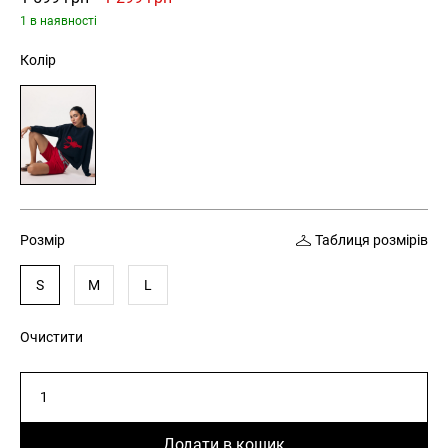
ціна:
ціна:
1 в наявності
1
1
Колір
599 грн.
299 грн.
Розмір
Таблиця розмірів
S
M
L
Очистити
Шорти
чінос
жіночі
Додати в кошик
MERASSA