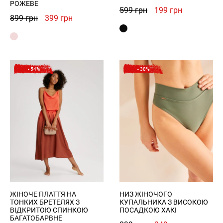
РОЖЕВЕ
Оригінальна
Поточна
599
грн
199
грн
Оригінальна
Поточна
899
грн
399
грн
ціна:
ціна:
ціна:
ціна:
599 грн.
199 грн.
899 грн.
399 грн.
- 54%
- 38%
ЖІНОЧЕ ПЛАТТЯ НА
НИЗ ЖІНОЧОГО
ТОНКИХ БРЕТЕЛЯХ З
КУПАЛЬНИКА З ВИСОКОЮ
ВІДКРИТОЮ СПИНКОЮ
ПОСАДКОЮ ХАКІ
БАГАТОБАРВНЕ