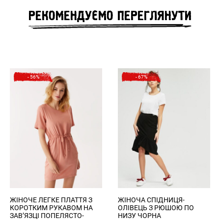
Log in
нижньої
частини
РЕКОМЕНДУЄМО ПЕРЕГЛЯНУТИ
штанини
Зареєструватись
Ширина стегон
46
48
50
52
54
Privacy Policy
Register
- 56%
- 67%
Увійти
ЖІНОЧЕ ЛЕГКЕ ПЛАТТЯ З
ЖІНОЧА СПІДНИЦЯ-
КОРОТКИМ РУКАВОМ НА
ОЛІВЕЦЬ З РЮШОЮ ПО
ЗАВ’ЯЗЦІ ПОПЕЛЯСТО-
НИЗУ ЧОРНА