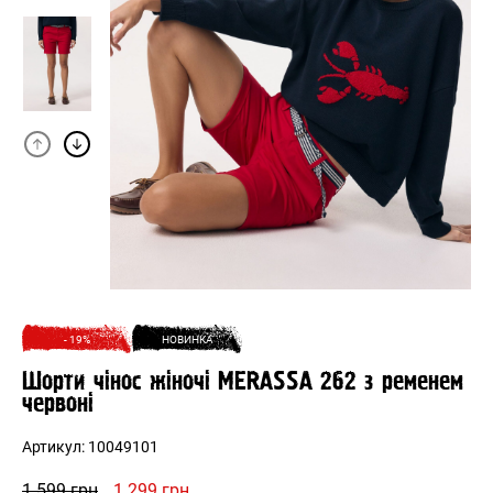
- 19%
НОВИНКА
Шорти чінос жіночі MERASSA 262 з ременем
червоні
Артикул:
10049101
Оригінальна
Поточна
1 599
грн
1 299
грн