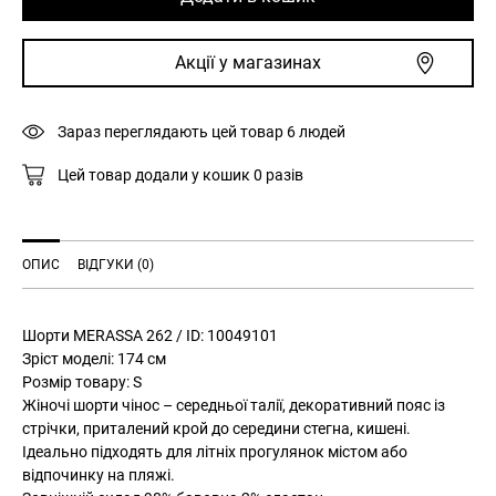
262
з
Акції у магазинах
ременем
червоні
кількість
Зараз переглядають цей товар
6
людей
Цей товар додали у кошик
0
разів
ОПИС
ВІДГУКИ (0)
Шорти MERASSA 262 / ID: 10049101
Зріст моделі: 174 см
Розмір товару: S
Жіночі шорти чінос – середньої талії, декоративний пояс із
стрічки, приталений крой до середини стегна, кишені.
Ідеально підходять для літніх прогулянок містом або
відпочинку на пляжі.