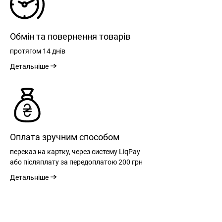
РЕЄСТРАЦІЯ
Обмін та повернення товарів
протягом
14 днів
Детальніше
ВХІД
РОЗМІРНА СІТКА
ЗАБУЛИ ПАРОЛЬ?
Розмір
М
L
XL
XXL
Оплата зручним способом
переказ на картку, через систему LiqPay
Загальна довжина
76
78
80
82
спинки
або післяплату за передоплатою
200 грн
ВІДНОВЛЕННЯ ПАРОЛЮ
Remember Password?
НЕЗАБАРОМ НА САЙТІ
Детальніше
Ширина знизу
59
61
63
65,5
Forgot Password?
Send
Ширина грудей
61
63
65
67,5
Log in