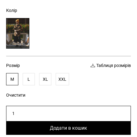
Колір
Розмір
Таблиця розмірів
M
L
XL
XXL
Очистити
Сорочка
картата
чоловіча
Додати в кошик
CLTN
DIXIT