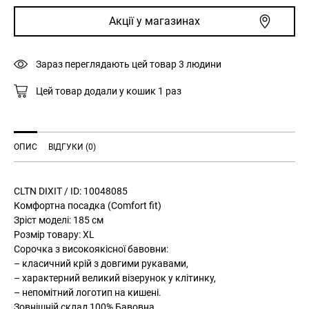
довгий
Акції у магазинах
рукав
коричнево-
чорна
Зараз переглядають цей товар
3
людини
кількість
Цей товар додали у кошик
1
раз
ОПИС
ВІДГУКИ (0)
CLTN DIXIT / ID: 10048085
Комфортна посадка (Comfort fit)
Зріст моделі: 185 см
Розмір товару: XL
Сорочка з високоякісної бавовни:
– класичний крій з довгими рукавами,
– характерний великий візерунок у клітинку,
– непомітний логотип на кишені.
Зовнішній склад 100% Бавовна