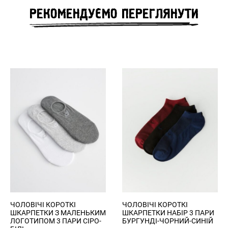
Зовнішня довжина
65,5
67,5
69,5
71,5
РЕКОМЕНДУЄМО ПЕРЕГЛЯНУТИ
рукава
Зареєструватись
Privacy Policy
Register
Увійти
ЧОЛОВІЧІ КОРОТКІ
ЧОЛОВІЧІ КОРОТКІ
ШКАРПЕТКИ З МАЛЕНЬКИМ
ШКАРПЕТКИ НАБІР 3 ПАРИ
ЛОГОТИПОМ 3 ПАРИ СІРО-
БУРГУНДІ-ЧОРНИЙ-СИНІЙ