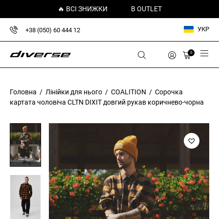
🔥 ВСІ ЗНИЖКИ
В OUTLET
УКР
+38 (050) 60 444 12
0
Головна
/
Лінійки для нього
/
COALITION
/ Сорочка
картата чоловіча CLTN DIXIT довгий рукав коричнево-чорна