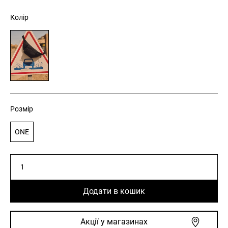
Колір
Розмір
ONE
Сумка
бананка
чоловіча
Додати в кошик
DKR
WANDER
256
Акції у магазинах
чорна