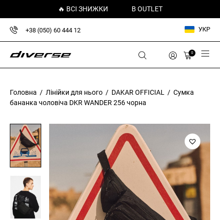
🔥 ВСІ ЗНИЖКИ
В OUTLET
УКР
+38 (050) 60 444 12
0
Головна
/
Лінійки для нього
/
DAKAR OFFICIAL
/ Сумка
бананка чоловіча DKR WANDER 256 чорна