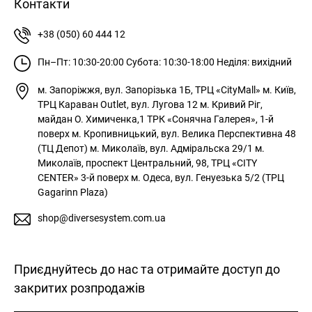
Контакти
+38 (050) 60 444 12
Пн–Пт: 10:30-20:00
Субота: 10:30-18:00
Неділя: вихідний
м. Запоріжжя, вул. Запорізька 1Б, ТРЦ «CityMall»
м. Київ,
ТРЦ Караван Outlet, вул. Лугова 12
м. Кривий Ріг,
майдан О. Химиченка,1 ТРК «Сонячна Галерея», 1-й
поверх
м. Кропивницький, вул. Велика Перспективна 48
(ТЦ Депот)
м. Миколаїв, вул. Адміральска 29/1
м.
Миколаїв, проспект Центральний, 98, ТРЦ «CITY
CENTER» 3-й поверх
м. Одеса, вул. Генуезька 5/2 (ТРЦ
Gagarinn Plaza)
shop@diversesystem.com.ua
Приєднуйтесь до нас та отримайте доступ до
закритих розпродажів