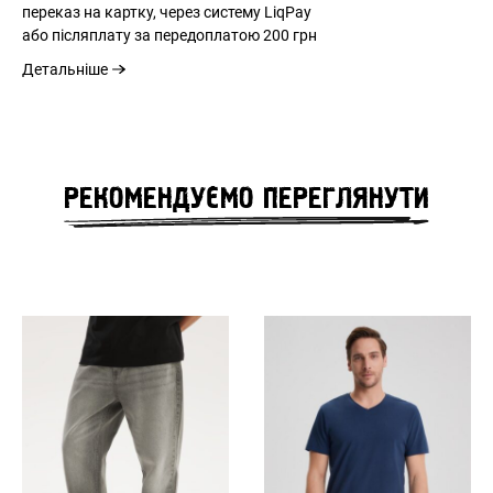
переказ на картку, через систему LiqPay
або післяплату за передоплатою
200 грн
ВХІД
Детальніше
ЗАБУЛИ ПАРОЛЬ?
РЕКОМЕНДУЄМО ПЕРЕГЛЯНУТИ
ВІДНОВЛЕННЯ ПАРОЛЮ
Remember Password?
НЕЗАБАРОМ НА САЙТІ
Forgot Password?
Send
Log in
Зареєструватись
Privacy Policy
Register