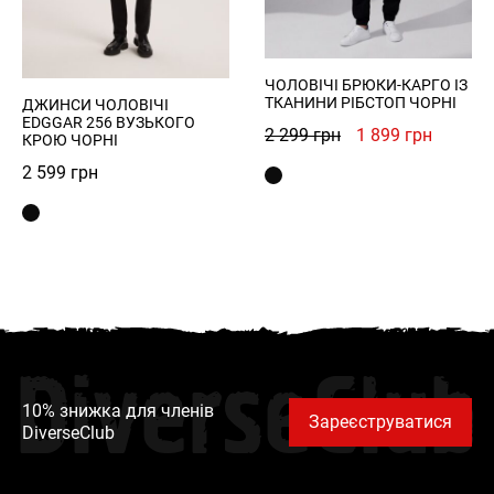
ЧОЛОВІЧІ БРЮКИ-КАРГО ІЗ
ТКАНИНИ РІБСТОП ЧОРНІ
ДЖИНСИ ЧОЛОВІЧІ
EDGGAR 256 ВУЗЬКОГО
Оригінальна
Поточн
2 299
грн
1 899
грн
КРОЮ ЧОРНІ
ціна:
ціна:
2 599
грн
2
1
299 грн.
899 грн
DiverseClub
10% знижка для членів
Зареєструватися
DiverseClub