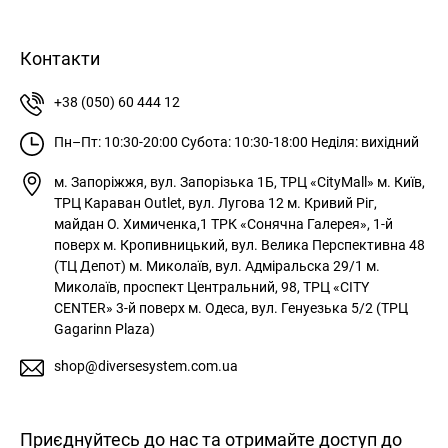
Контакти
+38 (050) 60 444 12
Пн–Пт: 10:30-20:00
Субота: 10:30-18:00
Неділя: вихідний
м. Запоріжжя, вул. Запорізька 1Б, ТРЦ «CityMall»
м. Київ,
ТРЦ Караван Outlet, вул. Лугова 12
м. Кривий Ріг,
майдан О. Химиченка,1 ТРК «Сонячна Галерея», 1-й
поверх
м. Кропивницький, вул. Велика Перспективна 48
(ТЦ Депот)
м. Миколаїв, вул. Адміральска 29/1
м.
Миколаїв, проспект Центральний, 98, ТРЦ «CITY
CENTER» 3-й поверх
м. Одеса, вул. Генуезька 5/2 (ТРЦ
Gagarinn Plaza)
shop@diversesystem.com.ua
Приєднуйтесь до нас та отримайте доступ до