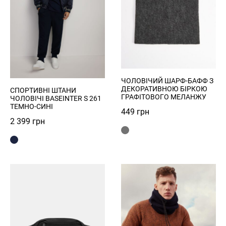
Remember Password?
НЕЗАБАРОМ НА САЙТІ
Forgot Password?
Send
Log in
Зареєструватись
ЧОЛОВІЧИЙ ШАРФ-БАФФ З
ДЕКОРАТИВНОЮ БІРКОЮ
СПОРТИВНІ ШТАНИ
Privacy Policy
ГРАФІТОВОГО МЕЛАНЖУ
ЧОЛОВІЧІ BASEINTER S 261
ТЕМНО-СИНІ
449
грн
2 399
грн
Register
Увійти