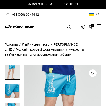
🔥 ВСІ ЗНИЖКИ
В OUTLET
УКР
+38 (050) 60 444 12
0
Головна
/
Лінійки для нього
/
PERFORMANCE
LINE
/ Чоловічі короткі шорти-плавки з гумкою та
зав’язками на поясі морської хвилі з білим