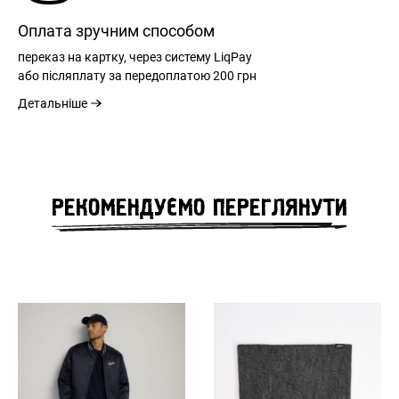
Оплата зручним способом
переказ на картку, через систему LiqPay
або післяплату за передоплатою
200 грн
Детальніше
РЕЄСТРАЦІЯ
РЕКОМЕНДУЄМО ПЕРЕГЛЯНУТИ
ВХІД
ЗАБУЛИ ПАРОЛЬ?
РОЗМІРНА СІТКА
ВІДНОВЛЕННЯ ПАРОЛЮ